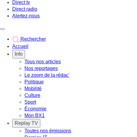
Direct tv
Direct radio
Alertez-nous
Déclencher le menu
Rechercher
Accueil
Info
Tous nos articles
Nos reportages
Le zoom de la rédac'
Politique
Mobilité
Culture
Sport
Économie
Mon BX1
Replay TV
Toutes nos émissions