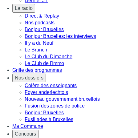
Dernier JT
La radio
Direct & Replay
Nos podcasts
Bonjour Bruxelles
Bonjour Bruxelles: les interviews
Il y a du Neuf
Le Brunch
Le Club du Dimanche
Le Club de l'Immo
Grille des programmes
Nos dossiers
Colère des enseignants
Foyer anderlechtois
Nouveau gouvernement bruxellois
Fusion des zones de police
Bonjour Bruxelles
Fusillades à Bruxelles
Ma Commune
Concours