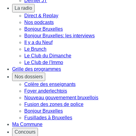
Dernier JT
La radio
Direct & Replay
Nos podcasts
Bonjour Bruxelles
Bonjour Bruxelles: les interviews
Il y a du Neuf
Le Brunch
Le Club du Dimanche
Le Club de l'Immo
Grille des programmes
Nos dossiers
Colère des enseignants
Foyer anderlechtois
Nouveau gouvernement bruxellois
Fusion des zones de police
Bonjour Bruxelles
Fusillades à Bruxelles
Ma Commune
Concours