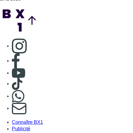
Consulter TikTok
Nous rejoindre sur Whatsapp
S'abonner à notre newsletter
Connaître BX1
Publicité
Offres d'emploi
Contact
Mentions légales
Politique de cookies (UE)
Gérer les cookies