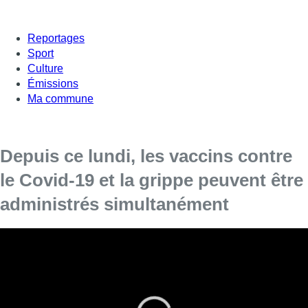
Reportages
Sport
Culture
Émissions
Ma commune
Depuis ce lundi, les vaccins contre
le Covid-19 et la grippe peuvent être
administrés simultanément
Dans trois centres de vaccination bruxellois, les
seniors peuvent désormais recevoir deux
vaccins en un rendez-vous.
Depuis ce lundi 1er novembre, la Cocom, commission