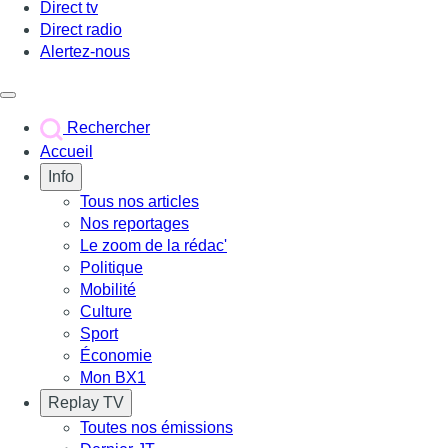
Direct tv
Direct radio
Alertez-nous
Déclencher le menu
Rechercher
Accueil
Info
Tous nos articles
Nos reportages
Le zoom de la rédac'
Politique
Mobilité
Culture
Sport
Économie
Mon BX1
Replay TV
Toutes nos émissions