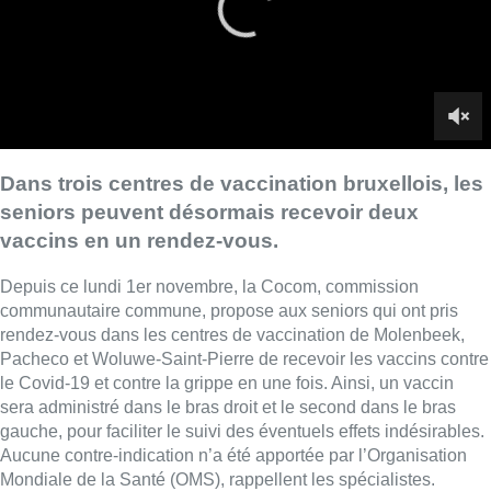
communautaire commune, propose aux seniors qui ont pris
rendez-vous dans les centres de vaccination de Molenbeek,
Pacheco et Woluwe-Saint-Pierre de recevoir les vaccins contre
le Covid-19 et contre la grippe en une fois. Ainsi, un vaccin
sera administré dans le bras droit et le second dans le bras
gauche, pour faciliter le suivi des éventuels effets indésirables.
Aucune contre-indication n’a été apportée par l’Organisation
Mondiale de la Santé (OMS), rappellent les spécialistes.
La Cocom précise toutefois que les personnes qui souhaitent
obtenir le vaccin contre la grippe doivent apporter le vaccin
eux-mêmes. Celui-ci peut être obtenu sur prescription médicale
et en pharmacie.
Au centre de vaccination de Pacheco, les Bruxellois âgés de
plus de 65 ans en ont profité dès ce mardi pour obtenir ces
deux doses.
►
Voir aussi |
Vaccination : les soignants pourront bénéficier
d’une troisième dose