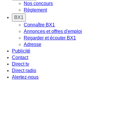
Nos concours
Règlement
BX1
Connaître BX1
Annonces et offres d'emploi
Regarder et écouter BX1
Adresse
Publicité
Contact
Direct tv
Direct radio
Alertez-nous