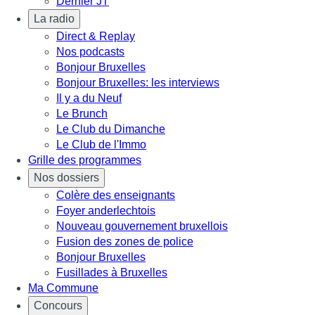
Dernier JT
La radio
Direct & Replay
Nos podcasts
Bonjour Bruxelles
Bonjour Bruxelles: les interviews
Il y a du Neuf
Le Brunch
Le Club du Dimanche
Le Club de l'Immo
Grille des programmes
Nos dossiers
Colère des enseignants
Foyer anderlechtois
Nouveau gouvernement bruxellois
Fusion des zones de police
Bonjour Bruxelles
Fusillades à Bruxelles
Ma Commune
Concours