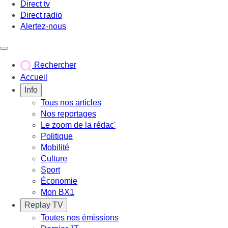
Direct tv
Direct radio
Alertez-nous
Déclencher le menu
Rechercher
Accueil
Info
Tous nos articles
Nos reportages
Le zoom de la rédac'
Politique
Mobilité
Culture
Sport
Économie
Mon BX1
Replay TV
Toutes nos émissions