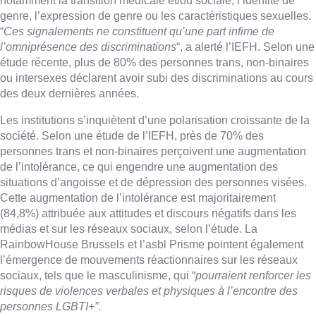
Cette augmentation de l’intolérance est majoritairement
(84,8%) attribuée aux attitudes et discours négatifs dans les
médias et sur les réseaux sociaux, selon l’étude. La
RainbowHouse Brussels et l’asbl Prisme pointent également
l’émergence de mouvements réactionnaires sur les réseaux
sociaux, tels que le masculinisme, qui “
pourraient renforcer les
risques de violences verbales et physiques à l’encontre des
personnes LGBTI+”
.
►Lire aussi |
Hausse des discriminations liées au
handicap : Unia félicite Bruxelles pour ses aménagements
Face à ces constats, Unia et l’IEFH appellent les responsables
politiques à renforcer la prévention et la réponse judiciaire,
recommandent une meilleure prise en charge des victimes, et
plaident pour une formation continue des acteurs éducatifs.
“
Nous aurions tort de penser que la lutte contre l’homophobie
et la biphobie ait été gagnée”, a déclaré Patrick Charlier,
directeur d’Unia. “Malheureusement les discriminations et les
actes de violence persistent et évoluent avec des discours
réactionnaires nouveaux.
”