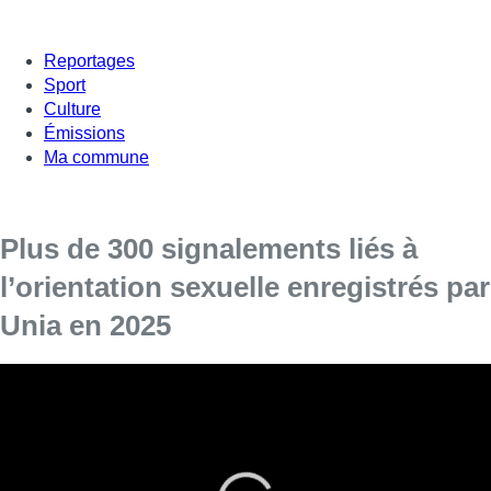
Reportages
Sport
Culture
Émissions
Ma commune
Plus de 300 signalements liés à
l’orientation sexuelle enregistrés par
Unia en 2025
Près de 311 signalements liés à l’orientation sexuelle, soit
presque un par jour, ont été enregistrés en 2025, ressort-il
de chiffres publiés mardi par Unia, le Centre interfédéral
pour l’égalité des chances et la lutte contre le racisme et
les discriminations, à l’approche de la Journée mondiale