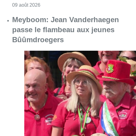
Consulter l'article "Meyboom: Jean Vander
09 août 2026
Partager l'article
Facebook
Twitter
WhatsApp
Share
13 mai 2026
- 12h20
Discrimination
Homophobie