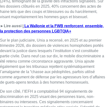
également que les tribunaux rejettent systématiquement
l’amalgame de la “chasse aux pédophiles, parfois utilisé
comme argument de défense par les agresseurs lors d’affaires
de guets-apens tendus à des hommes homosexuels.
De son côté, l’IEFH a comptabilisé 94 signalements de
discrimination en 2025 visant des personnes trans, non-
binaires ou intersexes. Ces signalements concernaient
notamment la transition médicale et/ou sociale, l’identité de
genre, l’expression de genre ou les caractéristiques sexuelles.
“
Ces signalements ne constituent qu’une part infime de
l’omniprésence des discriminations
“, a alerté l’IEFH. Selon une
étude récente, plus de 80% des personnes trans, non-binaires
ou intersexes déclarent avoir subi des discriminations au cours
des deux dernières années.
Les institutions s’inquiètent d’une polarisation croissante de la
société. Selon une étude de l’IEFH, près de 70% des
personnes trans et non-binaires perçoivent une augmentation
de l’intolérance, ce qui engendre une augmentation des
situations d’angoisse et de dépression des personnes visées.