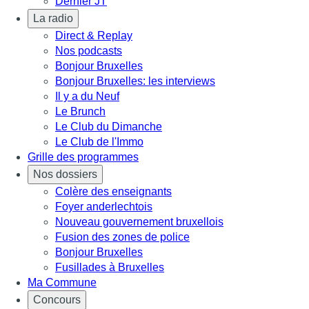
Dernier JT
La radio
Direct & Replay
Nos podcasts
Bonjour Bruxelles
Bonjour Bruxelles: les interviews
Il y a du Neuf
Le Brunch
Le Club du Dimanche
Le Club de l'Immo
Grille des programmes
Nos dossiers
Colère des enseignants
Foyer anderlechtois
Nouveau gouvernement bruxellois
Fusion des zones de police
Bonjour Bruxelles
Fusillades à Bruxelles
Ma Commune
Concours