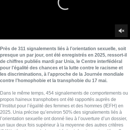
contre l’homophobie et la transphobie du 17 mai.
Dans le même temps, 454 signalements de comportements ou
propos haineux transphobes ont été rapportés auprès de
l’Institut pour l’égalité des femmes et des hommes (IEFH) en
2025. Unia précise qu’environ 50% des signalements liés à
l’orientation sexuelle ont donné lieu à l’ouverture d’un dossier,
un taux deux fois supérieur à la moyenne des autres critères
(24%), témoignant de la gravité des infractions signalées. Sur
les dossiers clôturés en 2025, 40% concernent des actes de
haine tels que des coups et blessures ou du harcèlement,
visant majoritairement les hommes gays et bisexuel.
►Lire aussi |
La Wallonie et la FWB renforcent, ensemble,
la protection des personnes LGBTQIA+
Sur le plan judiciaire, Unia a recensé, en 2025 et au premier
trimestre 2026, dix dossiers de violences homophobes portés
devant la justice dans lesquels l’institution s’est constituée
partie civile. Dans neuf cas sur dix, le mobile discriminatoire a
été retenu comme circonstance aggravante. Unia ajoute