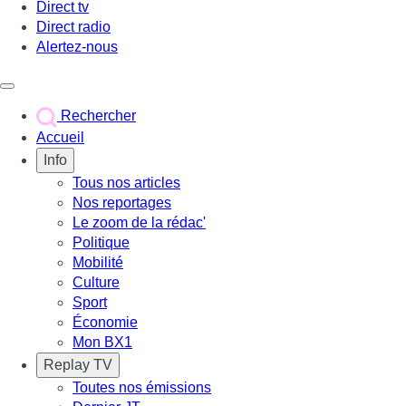
Direct tv
Direct radio
Alertez-nous
Déclencher le menu
Rechercher
Accueil
Info
Tous nos articles
Nos reportages
Le zoom de la rédac'
Politique
Mobilité
Culture
Sport
Économie
Mon BX1
Replay TV
Toutes nos émissions