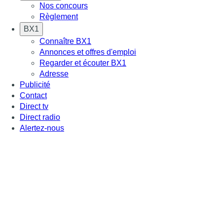
Nos concours
Règlement
BX1
Connaître BX1
Annonces et offres d'emploi
Regarder et écouter BX1
Adresse
Publicité
Contact
Direct tv
Direct radio
Alertez-nous