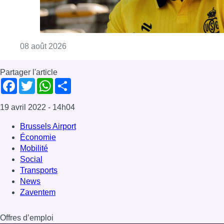
Consulter l'article "L’Union Saint-Gilloise at
08 août 2026
Partager l'article
Facebook
Twitter
WhatsApp
Share
19 avril 2022
- 14h04
Brussels Airport
Économie
Mobilité
Social
Transports
News
Zaventem
Offres d’emploi