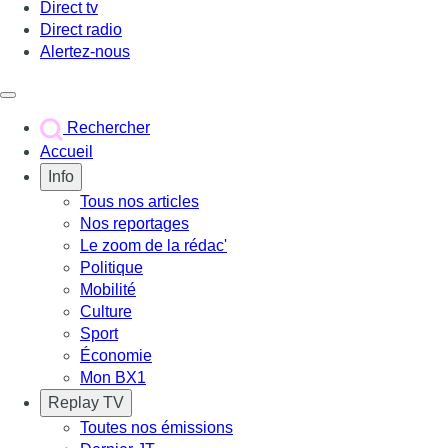
Direct tv
Direct radio
Alertez-nous
Déclencher le menu
Rechercher
Accueil
Info
Tous nos articles
Nos reportages
Le zoom de la rédac'
Politique
Mobilité
Culture
Sport
Économie
Mon BX1
Replay TV
Toutes nos émissions