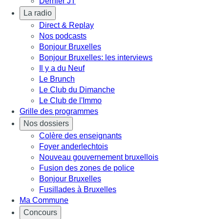
Dernier JT
La radio
Direct & Replay
Nos podcasts
Bonjour Bruxelles
Bonjour Bruxelles: les interviews
Il y a du Neuf
Le Brunch
Le Club du Dimanche
Le Club de l'Immo
Grille des programmes
Nos dossiers
Colère des enseignants
Foyer anderlechtois
Nouveau gouvernement bruxellois
Fusion des zones de police
Bonjour Bruxelles
Fusillades à Bruxelles
Ma Commune
Concours