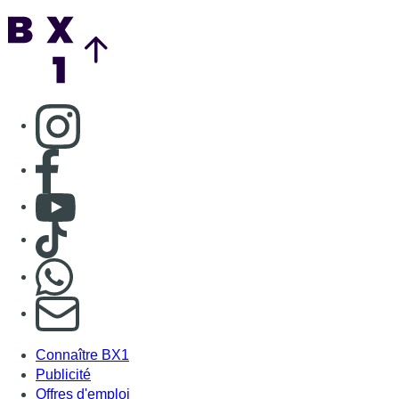
Back to top
Consulter page Instagram
Consulter page Facebook
Consulter Youtube
Consulter TikTok
Nous rejoindre sur Whatsapp
S'abonner à notre newsletter
Connaître BX1
Publicité
Offres d'emploi