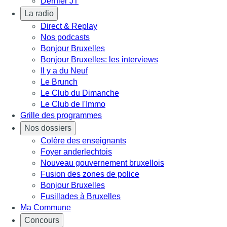
Dernier JT
La radio
Direct & Replay
Nos podcasts
Bonjour Bruxelles
Bonjour Bruxelles: les interviews
Il y a du Neuf
Le Brunch
Le Club du Dimanche
Le Club de l'Immo
Grille des programmes
Nos dossiers
Colère des enseignants
Foyer anderlechtois
Nouveau gouvernement bruxellois
Fusion des zones de police
Bonjour Bruxelles
Fusillades à Bruxelles
Ma Commune
Concours