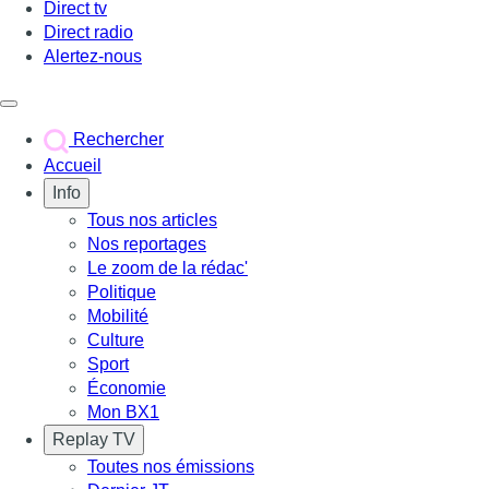
Direct tv
Direct radio
Alertez-nous
Déclencher le menu
Rechercher
Accueil
Info
Tous nos articles
Nos reportages
Le zoom de la rédac'
Politique
Mobilité
Culture
Sport
Économie
Mon BX1
Replay TV
Toutes nos émissions