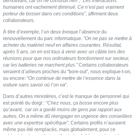
démotivant, car on ne construit rien”, “Les interactions
humaines ont vachement diminué. Ce n’est pas vraiment
porteur de bosser dans ces conditions”
, affirment deux
collaborateurs.
À titre d’exemple, l’un deux évoque l’absence du
renouvellement du parc informatique.
“On ne pas se mettre à
acheter du matériel neuf en affaires courantes. Résultat,
après 5 ans, on en est tous à venir avec un câble lors des
réunions pour que nos ordinateurs fonctionnent sur secteur,
car les batteries ne marchent plus.”
Certains collaborateurs
seraient d’ailleurs proches du “bore-out”, nous explique-t-on,
ou encore: “
On continue de mettre de l’essence dans la
voiture sans savoir où l’on va
“.
Dans d’autres ministères, c’est le manque de personnel qui
est pointé du doigt :
“Chez nous, ça bosse encore plus
qu’avant, car on a gardé moins de gens par rapport aux
autres. On a même dû réengager en urgence des conseillers
avec une expertise spécifique”.
Certains profils n’auraient
même pas été remplacés, mais globalement, pour ce