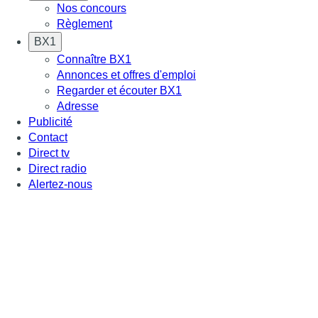
Nos concours
Règlement
BX1
Connaître BX1
Annonces et offres d'emploi
Regarder et écouter BX1
Adresse
Publicité
Contact
Direct tv
Direct radio
Alertez-nous