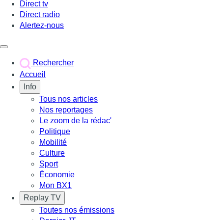
Direct tv
Direct radio
Alertez-nous
Déclencher le menu
Rechercher
Accueil
Info
Tous nos articles
Nos reportages
Le zoom de la rédac'
Politique
Mobilité
Culture
Sport
Économie
Mon BX1
Replay TV
Toutes nos émissions