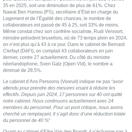
35 en 2025, soit une diminution de plus de 61%. Chez
Nawal Ben Hamou (PS), secrétaire d’État en charge du
Logement et de l’Égalité des chances, le nombre de
collaborateurs est passé de 45 à 25, soit 33% de moins.
Même constat chez son confrère socialiste, Rudi Vervoort,
ministre-président bruxellois, où de 73 temps plein en 2024,
on n’est plus qu’à 43 à ce jour. Dans le cabinet de Bernard
Clerfayt (DéFI), on comptait 43 collaborateurs en juin
dernier, contre 27 actuellement. Du côté du ministre
néerlandophone, Sven Gatz (Open Vld), le nombre a
diminué de 28.5%.
Le cabinet d’Ans Persoons (Vooruit) indique ne pas “a
voir
attendu pour prendre des mesures visant à réduire les
effectifs. Depuis juin 2024, 17 personnes sur 40 ont quitté
notre cabinet. Nous continuons actuellement avec 24
membres du personnel. Pour un post critique, nous avons
cherché un remplaçant. Il s’agit donc d’une réduction totale
du personnel de 40 %
“
Quant au cabinet d’Elke Van den Brandt, il n’échappe pas à