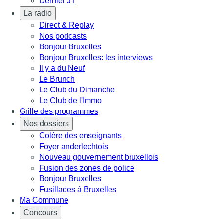
Dernier JT
La radio
Direct & Replay
Nos podcasts
Bonjour Bruxelles
Bonjour Bruxelles: les interviews
Il y a du Neuf
Le Brunch
Le Club du Dimanche
Le Club de l'Immo
Grille des programmes
Nos dossiers
Colère des enseignants
Foyer anderlechtois
Nouveau gouvernement bruxellois
Fusion des zones de police
Bonjour Bruxelles
Fusillades à Bruxelles
Ma Commune
Concours