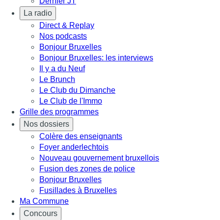
Dernier JT
La radio
Direct & Replay
Nos podcasts
Bonjour Bruxelles
Bonjour Bruxelles: les interviews
Il y a du Neuf
Le Brunch
Le Club du Dimanche
Le Club de l'Immo
Grille des programmes
Nos dossiers
Colère des enseignants
Foyer anderlechtois
Nouveau gouvernement bruxellois
Fusion des zones de police
Bonjour Bruxelles
Fusillades à Bruxelles
Ma Commune
Concours