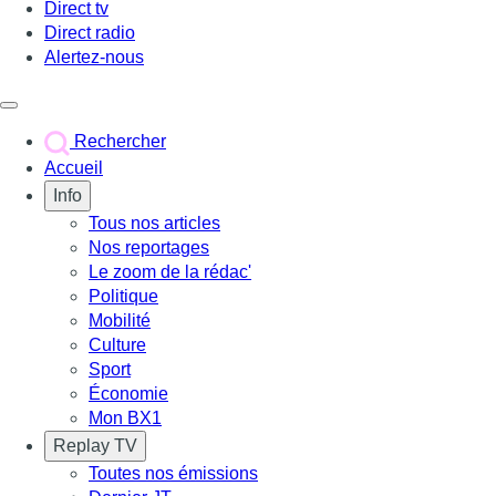
Direct tv
Direct radio
Alertez-nous
Déclencher le menu
Rechercher
Accueil
Info
Tous nos articles
Nos reportages
Le zoom de la rédac'
Politique
Mobilité
Culture
Sport
Économie
Mon BX1
Replay TV
Toutes nos émissions