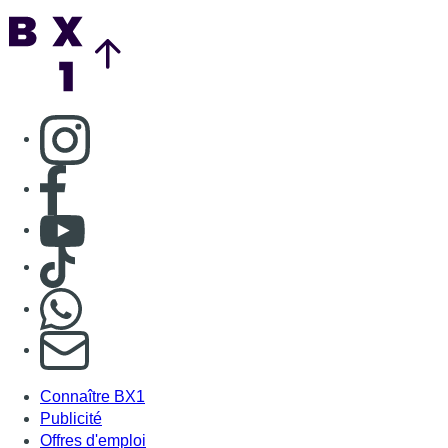
Nous rejoindre sur Whatsapp
S'abonner à notre newsletter
Connaître BX1
Publicité
Offres d'emploi
Contact
Mentions légales
Politique de cookies (UE)
Gérer les cookies