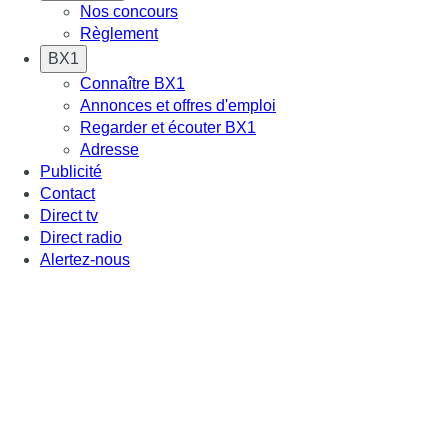
Nos concours
Règlement
BX1
Connaître BX1
Annonces et offres d'emploi
Regarder et écouter BX1
Adresse
Publicité
Contact
Direct tv
Direct radio
Alertez-nous