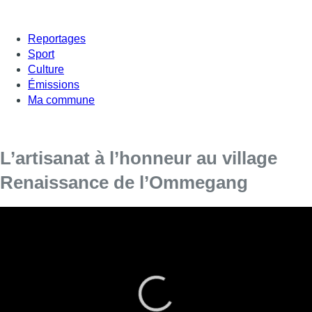
Reportages
Sport
Culture
Émissions
Ma commune
L’artisanat à l’honneur au village
Renaissance de l’Ommegang
Ce traditionnel village Renaissance de
l’Ommegang est de retour pour partager les vies
d’antan avec petits et grands.
Au Sablon, les plus curieux ont pu découvrir la vie quotidienne
de l’époque de la Renaissance, avec notamment de nombreux