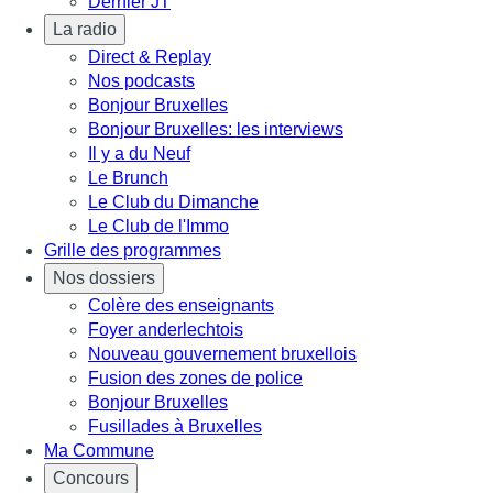
Dernier JT
La radio
Direct & Replay
Nos podcasts
Bonjour Bruxelles
Bonjour Bruxelles: les interviews
Il y a du Neuf
Le Brunch
Le Club du Dimanche
Le Club de l'Immo
Grille des programmes
Nos dossiers
Colère des enseignants
Foyer anderlechtois
Nouveau gouvernement bruxellois
Fusion des zones de police
Bonjour Bruxelles
Fusillades à Bruxelles
Ma Commune
Concours