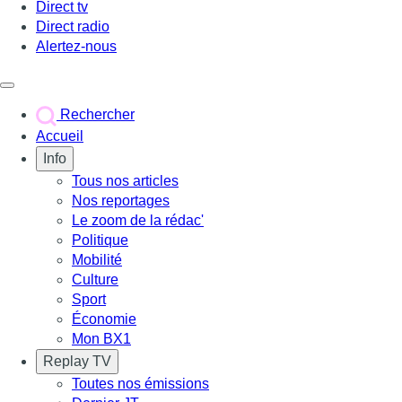
Direct tv
Direct radio
Alertez-nous
Déclencher le menu
Rechercher
Accueil
Info
Tous nos articles
Nos reportages
Le zoom de la rédac'
Politique
Mobilité
Culture
Sport
Économie
Mon BX1
Replay TV
Toutes nos émissions