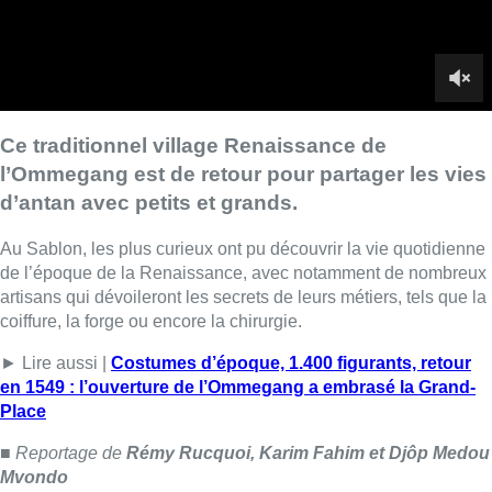
artisans qui dévoileront les secrets de leurs métiers, tels que la
coiffure, la forge ou encore la chirurgie.
► Lire aussi |
Costumes d’époque, 1.400 figurants, retour
en 1549 : l’ouverture de l’Ommegang a embrasé la Grand-
Place
■ Reportage de
Rémy Rucquoi, Karim Fahim et Djôp Medou
Mvondo
Lire aussi :
Meyboom: l’émouvant dernier tour
de piste de Jean Vanderhaegen