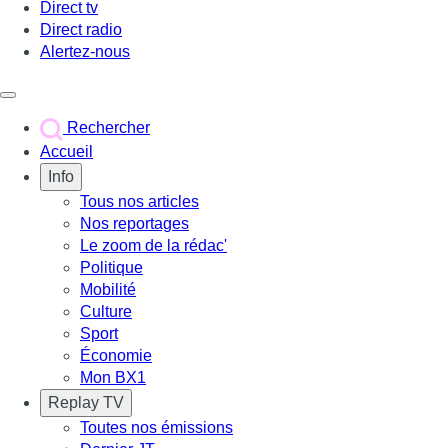
Direct tv
Direct radio
Alertez-nous
Déclencher le menu
Rechercher
Accueil
Info
Tous nos articles
Nos reportages
Le zoom de la rédac'
Politique
Mobilité
Culture
Sport
Économie
Mon BX1
Replay TV
Toutes nos émissions