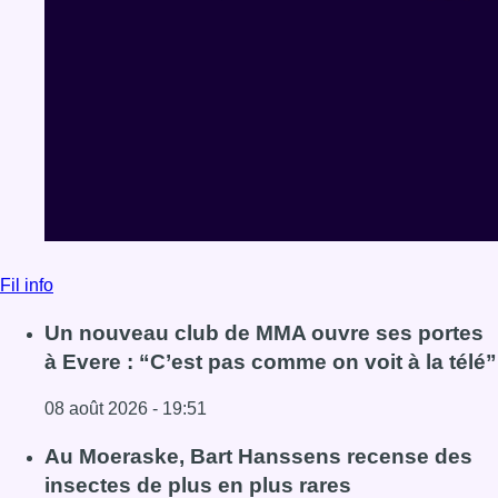
Fil info
Un nouveau club de MMA ouvre ses portes
à Evere : “C’est pas comme on voit à la télé”
08 août 2026 - 19:51
Lire l'article Un nouveau club de MMA ouvre ses portes à E
Au Moeraske, Bart Hanssens recense des
insectes de plus en plus rares