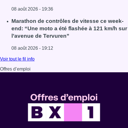
08 août 2026 - 19:36
Lire l'article Au Moeraske, Bart Hanssens recense des ins
Marathon de contrôles de vitesse ce week-
end: “Une moto a été flashée à 121 km/h sur
l’avenue de Tervuren”
08 août 2026 - 19:12
Lire l'article Marathon de contrôles de vitesse ce week-e
Voir tout le fil info
Offres d’emploi