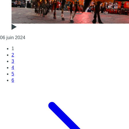
Consulter l'article "L’Ommegang revient du 3 au 5 
06 juin 2024
1
2
3
4
5
6
Page suivante