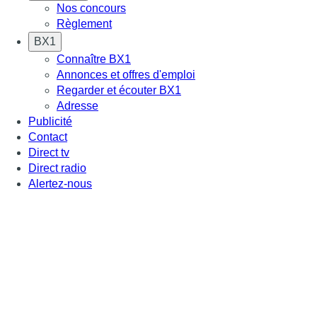
Nos concours
Règlement
BX1
Connaître BX1
Annonces et offres d'emploi
Regarder et écouter BX1
Adresse
Publicité
Contact
Direct tv
Direct radio
Alertez-nous