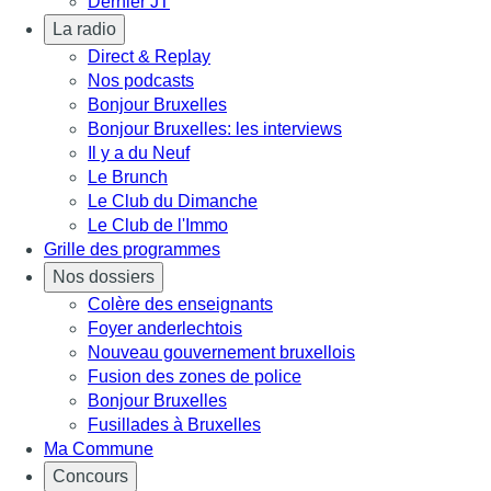
Dernier JT
La radio
Direct & Replay
Nos podcasts
Bonjour Bruxelles
Bonjour Bruxelles: les interviews
Il y a du Neuf
Le Brunch
Le Club du Dimanche
Le Club de l'Immo
Grille des programmes
Nos dossiers
Colère des enseignants
Foyer anderlechtois
Nouveau gouvernement bruxellois
Fusion des zones de police
Bonjour Bruxelles
Fusillades à Bruxelles
Ma Commune
Concours