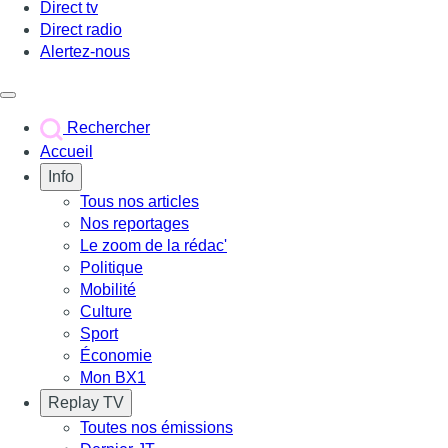
Direct tv
Direct radio
Alertez-nous
Déclencher le menu
Rechercher
Accueil
Info
Tous nos articles
Nos reportages
Le zoom de la rédac'
Politique
Mobilité
Culture
Sport
Économie
Mon BX1
Replay TV
Toutes nos émissions