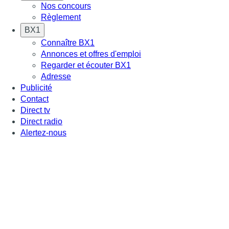
Nos concours
Règlement
BX1
Connaître BX1
Annonces et offres d'emploi
Regarder et écouter BX1
Adresse
Publicité
Contact
Direct tv
Direct radio
Alertez-nous