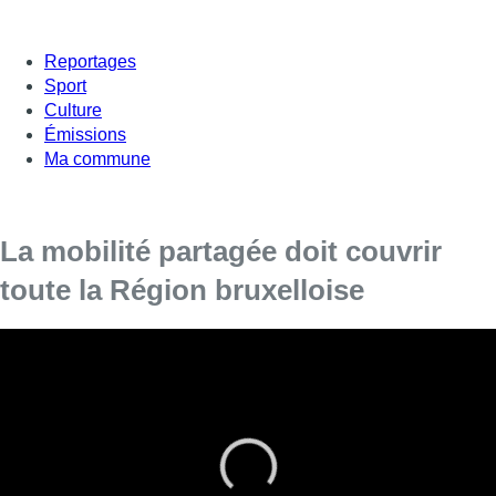
Reportages
Sport
Culture
Émissions
Ma commune
La mobilité partagée doit couvrir
toute la Région bruxelloise