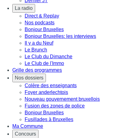
Dernier JT
La radio
Direct & Replay
Nos podcasts
Bonjour Bruxelles
Bonjour Bruxelles: les interviews
Il y a du Neuf
Le Brunch
Le Club du Dimanche
Le Club de l'Immo
Grille des programmes
Nos dossiers
Colère des enseignants
Foyer anderlechtois
Nouveau gouvernement bruxellois
Fusion des zones de police
Bonjour Bruxelles
Fusillades à Bruxelles
Ma Commune
Concours