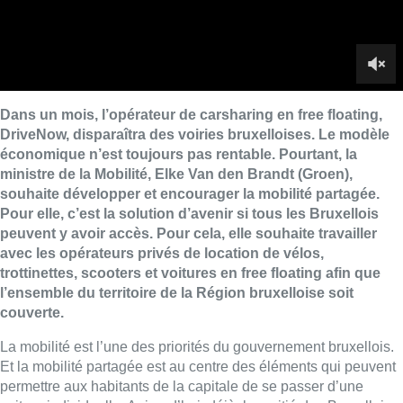
Dans un mois, l’opérateur de carsharing en free floating,
DriveNow, disparaîtra des voiries bruxelloises. Le modèle
économique n’est toujours pas rentable. Pourtant, la
ministre de la Mobilité, Elke Van den Brandt (Groen),
souhaite développer et encourager la mobilité partagée.
Pour elle, c’est la solution d’avenir si tous les Bruxellois
peuvent y avoir accès. Pour cela, elle souhaite travailler
avec les opérateurs privés de location de vélos,
trottinettes, scooters et voitures en free floating afin que
l’ensemble du territoire de la Région bruxelloise soit
couverte.
La mobilité est l’une des priorités du gouvernement bruxellois.
Et la mobilité partagée est au centre des éléments qui peuvent
permettre aux habitants de la capitale de se passer d’une