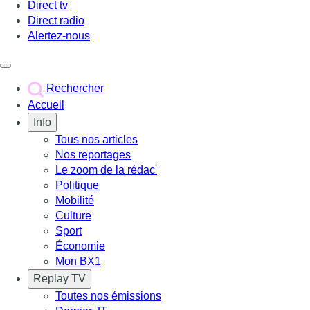
Direct tv
Direct radio
Alertez-nous
Déclencher le menu
Rechercher
Accueil
Info
Tous nos articles
Nos reportages
Le zoom de la rédac'
Politique
Mobilité
Culture
Sport
Économie
Mon BX1
Replay TV
Toutes nos émissions