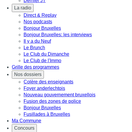
Dernier JT
La radio
Direct & Replay
Nos podcasts
Bonjour Bruxelles
Bonjour Bruxelles: les interviews
Il y a du Neuf
Le Brunch
Le Club du Dimanche
Le Club de l'Immo
Grille des programmes
Nos dossiers
Colère des enseignants
Foyer anderlechtois
Nouveau gouvernement bruxellois
Fusion des zones de police
Bonjour Bruxelles
Fusillades à Bruxelles
Ma Commune
Concours