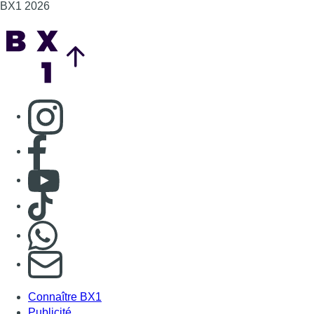
BX1 2026
Back to top
Consulter page Instagram
Consulter page Facebook
Consulter Youtube
Consulter TikTok
Nous rejoindre sur Whatsapp
S'abonner à notre newsletter
Connaître BX1
Publicité