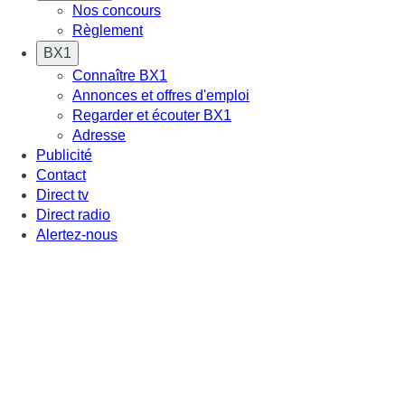
Nos concours
Règlement
BX1
Connaître BX1
Annonces et offres d'emploi
Regarder et écouter BX1
Adresse
Publicité
Contact
Direct tv
Direct radio
Alertez-nous