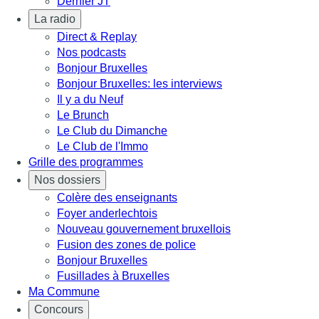
Dernier JT
La radio
Direct & Replay
Nos podcasts
Bonjour Bruxelles
Bonjour Bruxelles: les interviews
Il y a du Neuf
Le Brunch
Le Club du Dimanche
Le Club de l'Immo
Grille des programmes
Nos dossiers
Colère des enseignants
Foyer anderlechtois
Nouveau gouvernement bruxellois
Fusion des zones de police
Bonjour Bruxelles
Fusillades à Bruxelles
Ma Commune
Concours