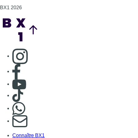
BX1 2026
Back to top
Consulter page Instagram
Consulter page Facebook
Consulter Youtube
Consulter TikTok
Nous rejoindre sur Whatsapp
S'abonner à notre newsletter
Connaître BX1