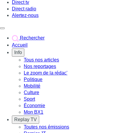
Direct tv
Direct radio
Alertez-nous
Déclencher le menu
Rechercher
Accueil
Info
Tous nos articles
Nos reportages
Le zoom de la rédac'
Politique
Mobilité
Culture
Sport
Économie
Mon BX1
Replay TV
Toutes nos émissions