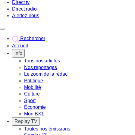
Direct tv
Direct radio
Alertez-nous
Déclencher le menu
Rechercher
Accueil
Info
Tous nos articles
Nos reportages
Le zoom de la rédac'
Politique
Mobilité
Culture
Sport
Économie
Mon BX1
Replay TV
Toutes nos émissions