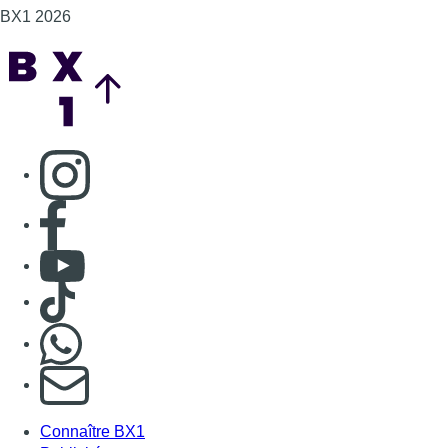
BX1 2026
Back to top
Consulter page Instagram
Consulter page Facebook
Consulter Youtube
Consulter TikTok
Nous rejoindre sur Whatsapp
S'abonner à notre newsletter
Connaître BX1