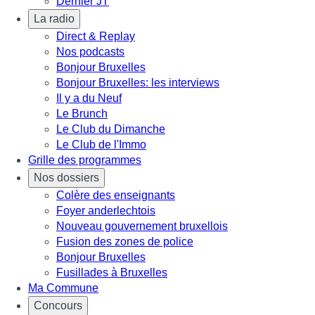
Dernier JT
La radio
Direct & Replay
Nos podcasts
Bonjour Bruxelles
Bonjour Bruxelles: les interviews
Il y a du Neuf
Le Brunch
Le Club du Dimanche
Le Club de l'Immo
Grille des programmes
Nos dossiers
Colère des enseignants
Foyer anderlechtois
Nouveau gouvernement bruxellois
Fusion des zones de police
Bonjour Bruxelles
Fusillades à Bruxelles
Ma Commune
Concours