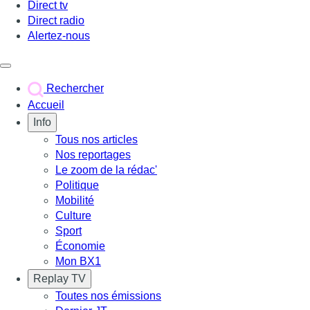
Direct tv
Direct radio
Alertez-nous
Déclencher le menu
Rechercher
Accueil
Info
Tous nos articles
Nos reportages
Le zoom de la rédac'
Politique
Mobilité
Culture
Sport
Économie
Mon BX1
Replay TV
Toutes nos émissions