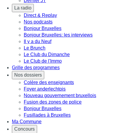
Dernier JT
La radio
Direct & Replay
Nos podcasts
Bonjour Bruxelles
Bonjour Bruxelles: les interviews
Il y a du Neuf
Le Brunch
Le Club du Dimanche
Le Club de l'Immo
Grille des programmes
Nos dossiers
Colère des enseignants
Foyer anderlechtois
Nouveau gouvernement bruxellois
Fusion des zones de police
Bonjour Bruxelles
Fusillades à Bruxelles
Ma Commune
Concours