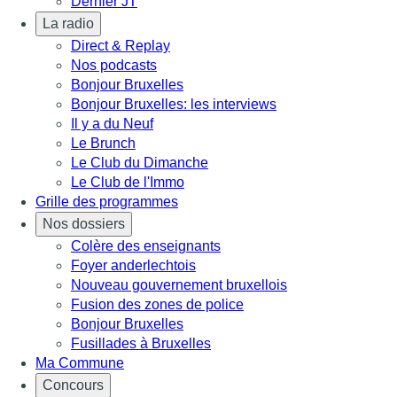
Dernier JT
La radio
Direct & Replay
Nos podcasts
Bonjour Bruxelles
Bonjour Bruxelles: les interviews
Il y a du Neuf
Le Brunch
Le Club du Dimanche
Le Club de l'Immo
Grille des programmes
Nos dossiers
Colère des enseignants
Foyer anderlechtois
Nouveau gouvernement bruxellois
Fusion des zones de police
Bonjour Bruxelles
Fusillades à Bruxelles
Ma Commune
Concours