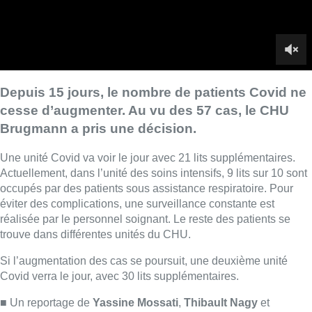
occupés par des patients sous assistance respiratoire. Pour
éviter des complications, une surveillance constante est
réalisée par le personnel soignant. Le reste des patients se
trouve dans différentes unités du CHU.
Si l’augmentation des cas se poursuit, une deuxième unité
Covid verra le jour, avec 30 lits supplémentaires.
■
Un reportage de
Yassine Mossati
,
Thibault Nagy
et
Quentin Six.
Lire aussi :
Un nouveau club de MMA ouvre
ses portes à Evere : “C’est pas
comme on voit à la télé”