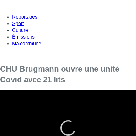
Reportages
Sport
Culture
Émissions
Ma commune
CHU Brugmann ouvre une unité
Covid avec 21 lits
Depuis 15 jours, le nombre de patients Covid ne
cesse d’augmenter. Au vu des 57 cas, le CHU
Brugmann a pris une décision.
Une unité Covid va voir le jour avec 21 lits supplémentaires.
Actuellement, dans l’unité des soins intensifs, 9 lits sur 10 sont