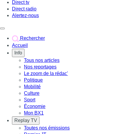
Direct tv
Direct radio
Alertez-nous
Déclencher le menu
Rechercher
Accueil
Info
Tous nos articles
Nos reportages
Le zoom de la rédac'
Politique
Mobilité
Culture
Sport
Économie
Mon BX1
Replay TV
Toutes nos émissions