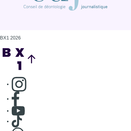
Consulter page Instagram
Consulter page Facebook
Consulter Youtube
Consulter TikTok
Nous rejoindre sur Whatsapp
S'abonner à notre newsletter
Connaître BX1
Publicité
Offres d'emploi
Contact
Mentions légales
Politique de cookies (UE)
Gérer les cookies