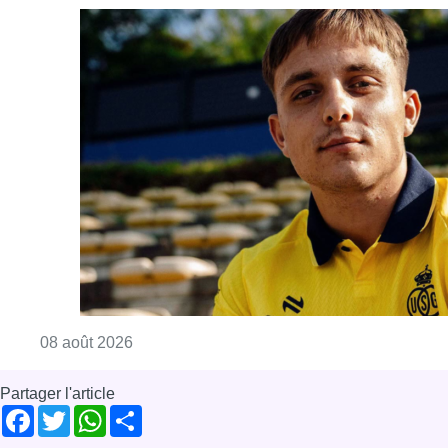
Consulter l'article "L’Union Saint-Gilloise at
08 août 2026
Partager l'article
Facebook
Twitter
WhatsApp
Share
24 novembre 2021
- 18h30
CHU Brugman
News
Offres d’emploi