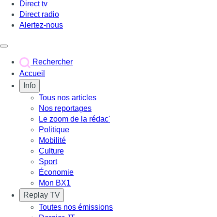
Direct tv
Direct radio
Alertez-nous
Déclencher le menu
Rechercher
Accueil
Info
Tous nos articles
Nos reportages
Le zoom de la rédac'
Politique
Mobilité
Culture
Sport
Économie
Mon BX1
Replay TV
Toutes nos émissions