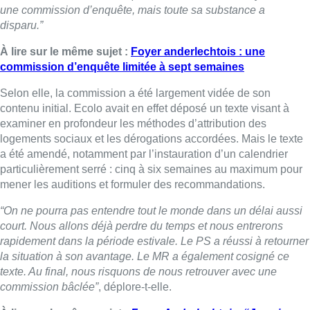
“On ne pourra pas entendre tout le monde dans un délai aussi
court. Nous allons déjà perdre du temps et nous entrerons
rapidement dans la période estivale. Le PS a réussi à retourner
la situation à son avantage. Le MR a également cosigné ce
texte. Au final, nous risquons de nous retrouver avec une
commission bâclée”
, déplore-t-elle.
À lire sur le même sujet :
Foyer Anderlechtois: “Je suis
surpris qu’on reproche à Lotfi Mostefa d’être trop
impliqué”
Cette commission ne s’appuiera pas sur les témoignages des
journalistes à l’origine des révélations, mais sur les décisions
et les attributions validées par la SLRB. Quant à Lotfi Mostefa,
il ne devra pas, à ce stade, se mettre en retrait.
“Je ne parle pas
d’une chasse à l’homme, comme l’affirme Jamal Ikazban (PS).
Je parle d’une chasse au système. Le problème n’est pas
uniquement Lotfi Mostefa, mais des pratiques qui existaient
bien avant lui. Quand j’entends les prises de parole des
socialistes, je constate surtout un manque de transparence. Le