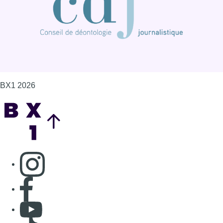
Consulter page Instagram
Consulter page Facebook
Consulter Youtube
Consulter TikTok
Nous rejoindre sur Whatsapp
S'abonner à notre newsletter
Connaître BX1
Publicité
Offres d'emploi
Contact
Mentions légales
Politique de cookies (UE)