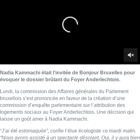
Lundi, la commission des Affaires générales du Parlement
bruxellois s’est prononcée en faveur de la création d’une
commission d’enquête parlementaire sur l’attribution des
logements sociaux au Foyer Anderlechtois. Une décision qui
laisse un goût amer à Nadia Kammachi.
“J’ai été estomaquée”
, confie l’élue écologiste ce mardi matin.
“Nous avons assisté à un spectacle désolant. Oui, il y aura bien
une commission d’enquête, mais toute sa substance a
disparu.”
À lire sur le même sujet :
Foyer anderlechtois : une
commission d’enquête limitée à sept semaines
Selon elle, la commission a été largement vidée de son
contenu initial. Ecolo avait en effet déposé un texte visant à
examiner en profondeur les méthodes d’attribution des
logements sociaux et les dérogations accordées. Mais le texte
a été amendé, notamment par l’instauration d’un calendrier
particulièrement serré : cinq à six semaines au maximum pour
mener les auditions et formuler des recommandations.