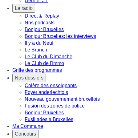
Dernier JT
La radio
Direct & Replay
Nos podcasts
Bonjour Bruxelles
Bonjour Bruxelles: les interviews
Il y a du Neuf
Le Brunch
Le Club du Dimanche
Le Club de l'Immo
Grille des programmes
Nos dossiers
Colère des enseignants
Foyer anderlechtois
Nouveau gouvernement bruxellois
Fusion des zones de police
Bonjour Bruxelles
Fusillades à Bruxelles
Ma Commune
Concours