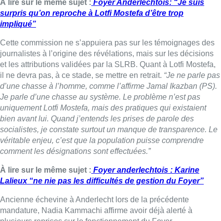
véritable enjeu, c’est que la population puisse comprendre
comment les désignations sont effectuées.”
À lire sur le même sujet :
Foyer anderlechtois : Karine
Lalieux “ne nie pas les difficultés de gestion du Foyer”
Ancienne échevine à Anderlecht lors de la précédente
mandature, Nadia Kammachi affirme avoir déjà alerté à
plusieurs reprises sur le fonctionnement du Foyer
Anderlechtois.
“Nous avons siégé au conseil d’administration
et relevé toute une série de dysfonctionnements. Nous voulions
notamment anonymiser les dossiers afin d’éviter tout
favoritisme. Toutes les décisions devaient également passer
par le conseil d’administration. Mais à partir de mai 2025,
certaines règles ont changé. Nous disposons de rapports que
nous mettrons à la disposition de la commission.”
Cette affaire illustre également les tensions persistantes entre
majorité et opposition à Anderlecht. “On cherche à nous faire
taire, quel que soit le sujet”, poursuit-elle.
“Bien avant le
reportage de la VRT, j’avais déjà pointé les problèmes au sein