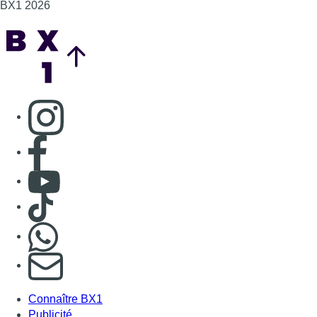
BX1 2026
Back to top
Consulter page Instagram
Consulter page Facebook
Consulter Youtube
Consulter TikTok
Nous rejoindre sur Whatsapp
S'abonner à notre newsletter
Connaître BX1
Publicité