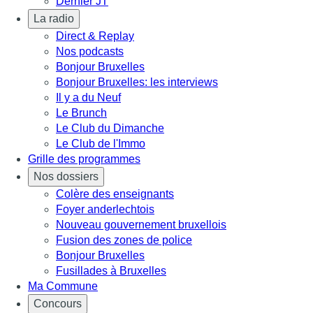
Dernier JT
La radio
Direct & Replay
Nos podcasts
Bonjour Bruxelles
Bonjour Bruxelles: les interviews
Il y a du Neuf
Le Brunch
Le Club du Dimanche
Le Club de l'Immo
Grille des programmes
Nos dossiers
Colère des enseignants
Foyer anderlechtois
Nouveau gouvernement bruxellois
Fusion des zones de police
Bonjour Bruxelles
Fusillades à Bruxelles
Ma Commune
Concours