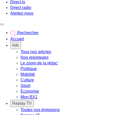
Direct tv
Direct radio
Alertez-nous
Déclencher le menu
Rechercher
Accueil
Info
Tous nos articles
Nos reportages
Le zoom de la rédac'
Politique
Mobilité
Culture
Sport
Économie
Mon BX1
Replay TV
Toutes nos émissions