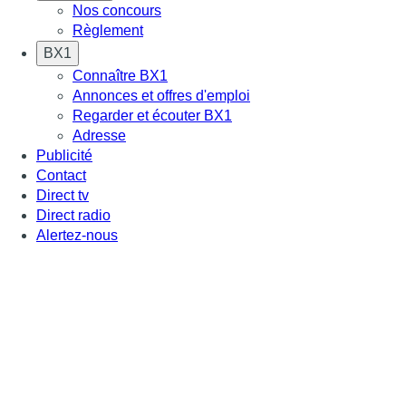
Nos concours
Règlement
BX1
Connaître BX1
Annonces et offres d'emploi
Regarder et écouter BX1
Adresse
Publicité
Contact
Direct tv
Direct radio
Alertez-nous