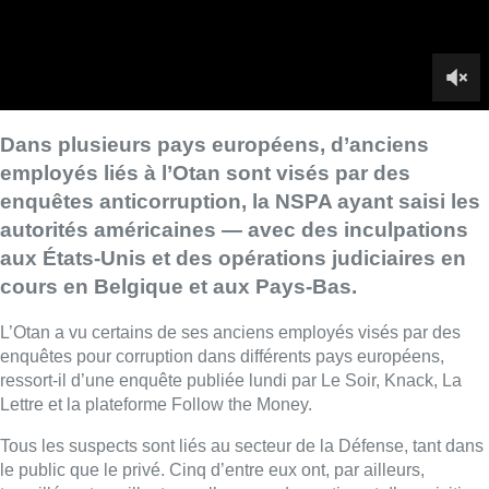
L’Otan a vu certains de ses anciens employés visés par des
enquêtes pour corruption dans différents pays européens,
ressort-il d’une enquête publiée lundi par Le Soir, Knack, La
Lettre et la plateforme Follow the Money.
Tous les suspects sont liés au secteur de la Défense, tant dans
le public que le privé. Cinq d’entre eux ont, par ailleurs,
travaillé ou travaillent pour l’agence de soutien et d’acquisition
de l’Otan (NSPA).
La NSPA a partagé ses soupçons de fraudes et malversations
avec les autorités américaines, qui ont mobilisé le FBI, le
Service d’enquêtes criminelles de la Défense (DCIS) ainsi que
le Service d’enquêtes criminelles de la marine (NCIS).
► Voir notre reportage |
À l’occasion du 75eme
anniversaire de l’OTAN, retour sur son histoire et son
impact à Bruxelles
En février et avril 2025, deux tribunaux américains ont inculpé