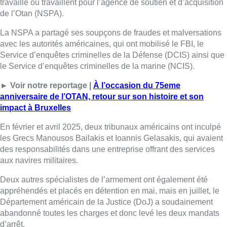
les Grecs Manousos Bailakis et Ioannis Gelasakis, qui avaient
des responsabilités dans une entreprise offrant des services
aux navires militaires.
Deux autres spécialistes de l’armement ont également été
appréhendés et placés en détention en mai, mais en juillet, le
Département américain de la Justice (DoJ) a soudainement
abandonné toutes les charges et donc levé les deux mandats
d’arrêt.
Du côté européen, les enquêtes se poursuivent. En Belgique,
un ex-expert en démilitarisation de la NSPA est toujours
détenu, tandis que ses potentiels complices ont été interpellés.
D’autres perquisitions et arrestations ont été menées aux Pays-
Bas.
L’Otan assure n’accepter “
aucune forme de fraude ni de
corruption
“, se retenant en outre de commenter “
afin de ne pas
interférer avec les enquêtes en cours
“.
Belga – Photo : Belga Image