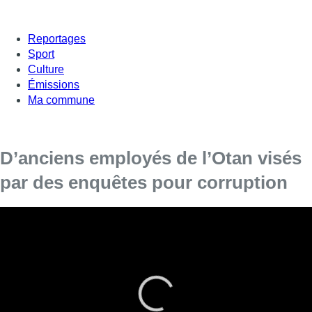
Reportages
Sport
Culture
Émissions
Ma commune
D’anciens employés de l’Otan visés
par des enquêtes pour corruption
Dans plusieurs pays européens, d’anciens
employés liés à l’Otan sont visés par des
enquêtes anticorruption, la NSPA ayant saisi les
autorités américaines — avec des inculpations
aux États-Unis et des opérations judiciaires en
cours en Belgique et aux Pays-Bas.