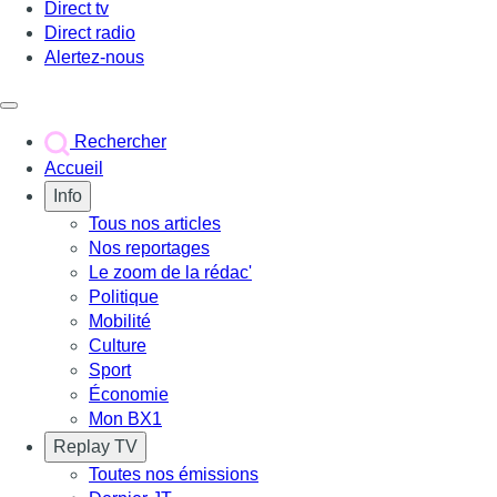
Direct tv
Direct radio
Alertez-nous
Déclencher le menu
Rechercher
Accueil
Info
Tous nos articles
Nos reportages
Le zoom de la rédac'
Politique
Mobilité
Culture
Sport
Économie
Mon BX1
Replay TV
Toutes nos émissions