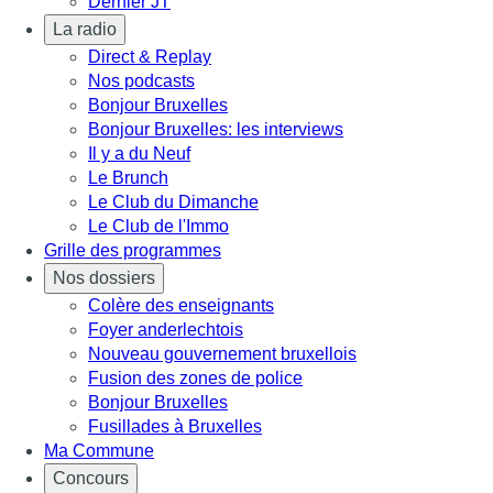
Dernier JT
La radio
Direct & Replay
Nos podcasts
Bonjour Bruxelles
Bonjour Bruxelles: les interviews
Il y a du Neuf
Le Brunch
Le Club du Dimanche
Le Club de l'Immo
Grille des programmes
Nos dossiers
Colère des enseignants
Foyer anderlechtois
Nouveau gouvernement bruxellois
Fusion des zones de police
Bonjour Bruxelles
Fusillades à Bruxelles
Ma Commune
Concours