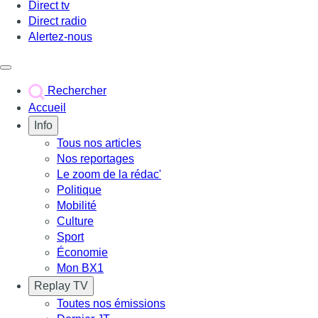
Direct tv
Direct radio
Alertez-nous
Déclencher le menu
Rechercher
Accueil
Info
Tous nos articles
Nos reportages
Le zoom de la rédac'
Politique
Mobilité
Culture
Sport
Économie
Mon BX1
Replay TV
Toutes nos émissions