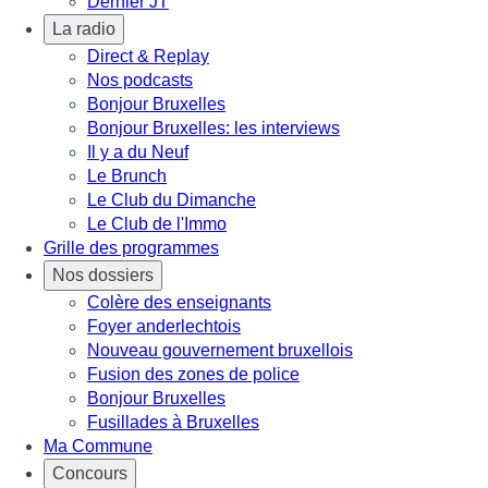
Dernier JT
La radio
Direct & Replay
Nos podcasts
Bonjour Bruxelles
Bonjour Bruxelles: les interviews
Il y a du Neuf
Le Brunch
Le Club du Dimanche
Le Club de l'Immo
Grille des programmes
Nos dossiers
Colère des enseignants
Foyer anderlechtois
Nouveau gouvernement bruxellois
Fusion des zones de police
Bonjour Bruxelles
Fusillades à Bruxelles
Ma Commune
Concours