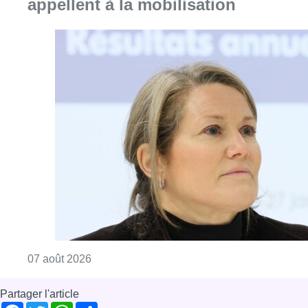
Consulter l'article "1.000 places d’accueil m
07 août 2026
Partager l'article
Facebook
Twitter
WhatsApp
Share
03 avril 2024
- 18h25
Haren
Impact !
OTAN
Evere
News
Offres d’emploi