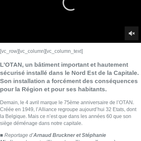
pour la Région et pour ses habitants.
Demain, le 4 avril marque le 75ème anniversaire de l’OTAN.
Créée en 1949, l’Alliance regroupe aujourd’hui 32 Etats, dont
la Belgique. Mais ce n’est que dans les années 60 que son
siège déménage dans notre capitale.
■ Reportage d’
Arnaud Bruckner et Stéphanie
Mira
[/vc_column_text][/vc_column][/vc_row][vc_row]
[vc_column][vcas_jwplayer_bx1
videoname=”GLX_1749832_CR_OTAN”][/vc_column][/vc_row]
[vc_row][vc_column][vc_column_text]■ Explications de Meryem
Laadissi[/vc_column_text][/vc_column][/vc_row]
Lire aussi :
Mémorial Van Damme: “From Ivo to
Mondo”, une exposition sur Ivo
Van Damme et l’histoire du