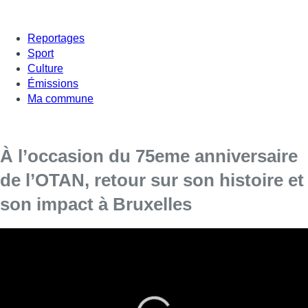
Reportages
Sport
Culture
Émissions
Ma commune
À l’occasion du 75eme anniversaire
de l’OTAN, retour sur son histoire et
son impact à Bruxelles
[vc_row][vc_column][vc_column_text]
L’OTAN, un bâtiment important et hautement
sécurisé installé dans le Nord Est de la Capitale.
Son installation a forcément des conséquences