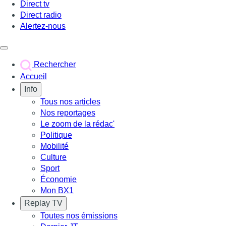
Direct tv
Direct radio
Alertez-nous
Déclencher le menu
Rechercher
Accueil
Info
Tous nos articles
Nos reportages
Le zoom de la rédac'
Politique
Mobilité
Culture
Sport
Économie
Mon BX1
Replay TV
Toutes nos émissions