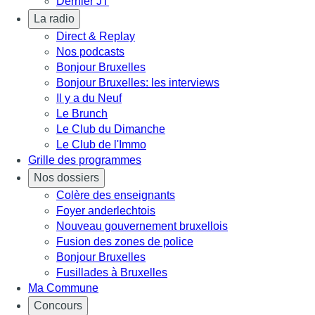
Dernier JT
La radio
Direct & Replay
Nos podcasts
Bonjour Bruxelles
Bonjour Bruxelles: les interviews
Il y a du Neuf
Le Brunch
Le Club du Dimanche
Le Club de l'Immo
Grille des programmes
Nos dossiers
Colère des enseignants
Foyer anderlechtois
Nouveau gouvernement bruxellois
Fusion des zones de police
Bonjour Bruxelles
Fusillades à Bruxelles
Ma Commune
Concours