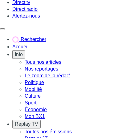
Direct tv
Direct radio
Alertez-nous
Déclencher le menu
Rechercher
Accueil
Info
Tous nos articles
Nos reportages
Le zoom de la rédac'
Politique
Mobilité
Culture
Sport
Économie
Mon BX1
Replay TV
Toutes nos émissions