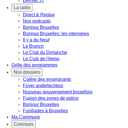
Dernier JT
La radio
Direct & Replay
Nos podcasts
Bonjour Bruxelles
Bonjour Bruxelles: les interviews
Il y a du Neuf
Le Brunch
Le Club du Dimanche
Le Club de l'Immo
Grille des programmes
Nos dossiers
Colère des enseignants
Foyer anderlechtois
Nouveau gouvernement bruxellois
Fusion des zones de police
Bonjour Bruxelles
Fusillades à Bruxelles
Ma Commune
Concours