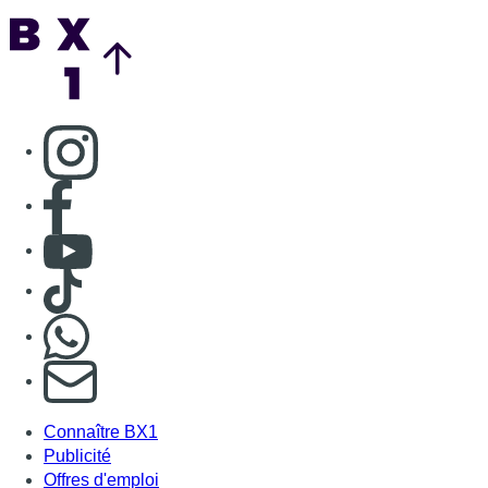
Nous rejoindre sur Whatsapp
S'abonner à notre newsletter
Connaître BX1
Publicité
Offres d'emploi
Contact
Mentions légales
Politique de cookies (UE)
Gérer les cookies