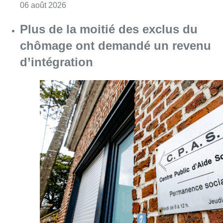
Consulter l'article "Plus de la moitié des e
06 août 2026
Partager l'article
Facebook
Twitter
WhatsApp
Share
19 octobre 2021
- 13h01
Modifié le
20 octobre 2021
- 09h17
Exécutif des Musulmans
islam