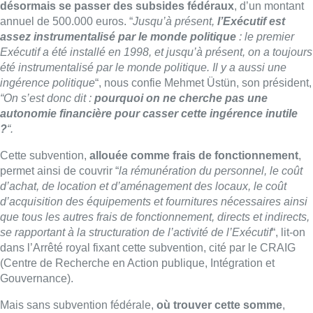
d’acquisition des équipements et fournitures nécessaires ainsi
que tous les autres frais de fonctionnement, directs et indirects,
se rapportant à la structuration de l’activité de l’Exécutif
“, lit-on
dans l’Arrêté royal fixant cette subvention, cité par le CRAIG
(Centre de Recherche en Action publique, Intégration et
Gouvernance).
Mais sans subvention fédérale,
où trouver cette somme
,
indispensable au bon fonctionnement d’une machine comme
l’Exécutif ? “
Des sources [de revenus], on en a assez, je crois.
On a
300 mosquées
, et on a des
institutions islamiques en
Belgique
qui peuvent financer leur culte propre
“, explique le
président de l’EMB.
Et risque-t-on de voir
des puissances étrangères mettre la
main au portefeuille
? “
Nous n’avons jamais reçu de
financement extérieur, et
nous n’irons jamais chercher de
financement en extérieur
“, assure Mehmet Üstün, “
nous
allons nous baser sur nos communautés locales
“.