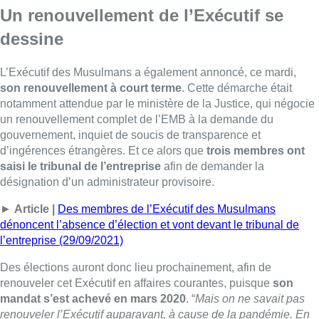
►
Article |
Des membres de l’Exécutif des Musulmans
dénoncent l’absence d’élection et vont devant le tribunal de
l’entreprise (29/09/2021)
Des élections auront donc lieu prochainement, afin de
renouveler cet Exécutif en affaires courantes, puisque
son
mandat s’est achevé en mars 2020
. “
Mais on ne savait pas
renouveler l’Exécutif auparavant, à cause de la pandémie. En
mars 2020, tous les lieux de culte ont été fermé
“, nous indique
Mehmet Üstün, “
On a donc préparé un rapport d’évaluation, et
on a informé le Ministère de la Justice qu’on ne savait pas le
faire [ces élections] à ce moment-là
“.
Pour l’heure,
une commission de renouvellement se
penche sur la question,
et s’est déjà réunie à trois reprises,
indique l’EMB. Ensuite, les trois cent mosquées reconnues en
Belgique désigneront chacunes un délégué, qui votera lors
d’une assemblée générale, pour désigner un président, un
bureau et les autres membres de l’Exécutif.
“Et on va chercher
certains critères : la connaissance obligatoire de l’une des