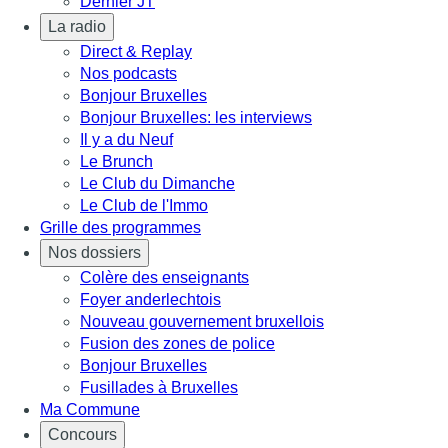
Dernier JT
La radio
Direct & Replay
Nos podcasts
Bonjour Bruxelles
Bonjour Bruxelles: les interviews
Il y a du Neuf
Le Brunch
Le Club du Dimanche
Le Club de l'Immo
Grille des programmes
Nos dossiers
Colère des enseignants
Foyer anderlechtois
Nouveau gouvernement bruxellois
Fusion des zones de police
Bonjour Bruxelles
Fusillades à Bruxelles
Ma Commune
Concours