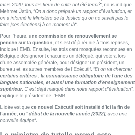
langues nationales, et aussi une formation d’enseignement
supérieur
. C’est déjà marqué dans notre rapport d’évaluation”,
explique le président de l’EMB.
L’idée est que
ce nouvel Exécutif soit installé d’ici la fin de
l’année, ou “
début de la nouvelle année [2022]
, avec une
nouvelle équipe
“.
Le ministre de tutelle prend acte
Du côté du cabinet du ministre de la Justice, Vincent Van
Quickenborne (Open VLD),
on nous indique “
prendre acte
des déclarations
“
, sans autre commentaire pour l’instant.
Le ministre demandait depuis plusieurs mois, déjà,
le
renouvellement des organes de l’EMB
. Le libéral flamand a
également annoncé, au début du mois d’octobre,
le lancement
d’
une enquête de la Sûreté de l’Etat
sur l’Exécutif.
►
Article |
Van Quickenborne veut renouveler les organes de
l’Exécutif des Musulmans de Belgique (04/12/2020)