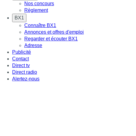
Nos concours
Règlement
BX1
Connaître BX1
Annonces et offres d'emploi
Regarder et écouter BX1
Adresse
Publicité
Contact
Direct tv
Direct radio
Alertez-nous