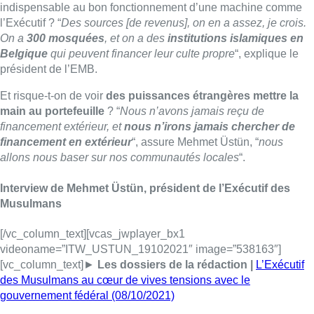
Interview de Mehmet Üstün, président de l’Exécutif des
Musulmans
[/vc_column_text][vcas_jwplayer_bx1
videoname=”ITW_USTUN_19102021″ image=”538163″]
[vc_column_text]►
Les dossiers de la rédaction |
L’Exécutif
des Musulmans au cœur de vives tensions avec le
gouvernement fédéral (08/10/2021)
Un renouvellement de l’Exécutif se
dessine
L’Exécutif des Musulmans a également annoncé, ce mardi,
son renouvellement à court terme
. Cette démarche était
notamment attendue par le ministère de la Justice, qui négocie
un renouvellement complet de l’EMB à la demande du
gouvernement, inquiet de soucis de transparence et
d’ingérences étrangères. Et ce alors que
trois membres ont
saisi le tribunal de l’entreprise
afin de demander la
désignation d’un administrateur provisoire.