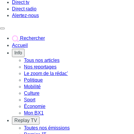
Direct tv
Direct radio
Alertez-nous
Déclencher le menu
Rechercher
Accueil
Info
Tous nos articles
Nos reportages
Le zoom de la rédac'
Politique
Mobilité
Culture
Sport
Économie
Mon BX1
Replay TV
Toutes nos émissions