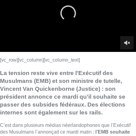
Vincent Van Quickenborne (Justice) : son
président annonce ce mardi qu’il souhaite se
passer des subsides fédéraux. Des élections
internes sont également sur les rails.
C’est dans plusieurs médias néerlandophones que l’Exécutif
des Musulmans l’annonçait ce mardi matin :
l’EMB souhaite
désormais se passer des subsides fédéraux
, d’un montant
annuel de 500.000 euros. “
Jusqu’à présent,
l’Exécutif est
assez instrumentalisé par le monde politique
: le premier
Exécutif a été installé en 1998, et jusqu’à présent, on a toujours
été instrumentalisé par le monde politique. Il y a aussi une
ingérence politique
“, nous confie Mehmet Üstün, son président,
“On s’est donc dit :
pourquoi on ne cherche pas une
autonomie financière pour casser cette ingérence inutile
?
“.
Cette subvention,
allouée comme frais de fonctionnement
,
permet ainsi de couvrir “
la rémunération du personnel, le coût
d’achat, de location et d’aménagement des locaux, le coût