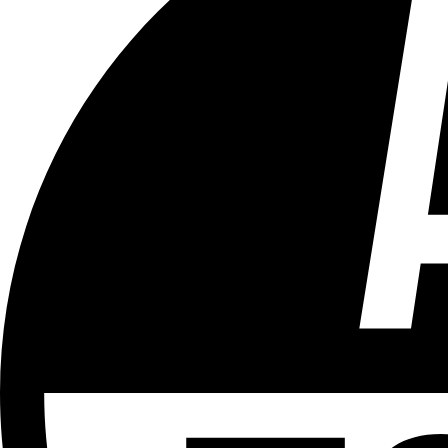
Tous les âges
Aucun contenu préjudiciable.
Plus d'explications sur ce classement
ÉMISSION
Le 18h
Partager l'émission
Facebook
Twitter
WhatsApp
Share