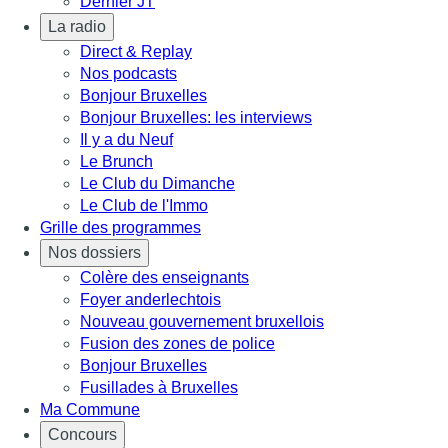
Dernier JT
La radio
Direct & Replay
Nos podcasts
Bonjour Bruxelles
Bonjour Bruxelles: les interviews
Il y a du Neuf
Le Brunch
Le Club du Dimanche
Le Club de l'Immo
Grille des programmes
Nos dossiers
Colère des enseignants
Foyer anderlechtois
Nouveau gouvernement bruxellois
Fusion des zones de police
Bonjour Bruxelles
Fusillades à Bruxelles
Ma Commune
Concours