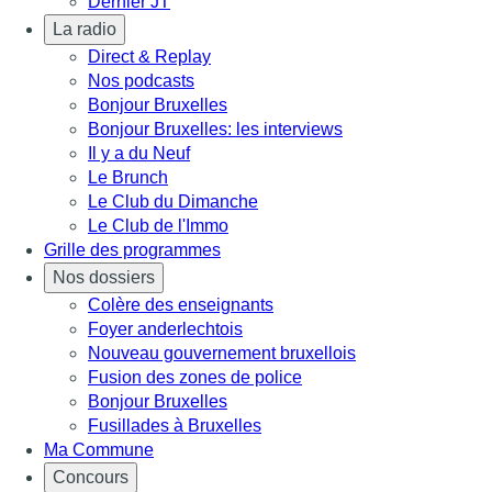
Dernier JT
La radio
Direct & Replay
Nos podcasts
Bonjour Bruxelles
Bonjour Bruxelles: les interviews
Il y a du Neuf
Le Brunch
Le Club du Dimanche
Le Club de l'Immo
Grille des programmes
Nos dossiers
Colère des enseignants
Foyer anderlechtois
Nouveau gouvernement bruxellois
Fusion des zones de police
Bonjour Bruxelles
Fusillades à Bruxelles
Ma Commune
Concours