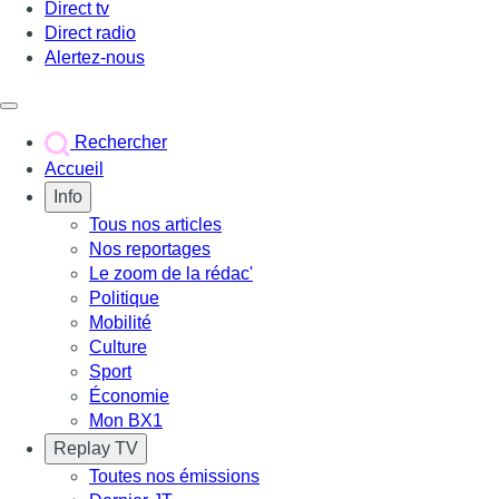
Direct tv
Direct radio
Alertez-nous
Déclencher le menu
Rechercher
Accueil
Info
Tous nos articles
Nos reportages
Le zoom de la rédac'
Politique
Mobilité
Culture
Sport
Économie
Mon BX1
Replay TV
Toutes nos émissions