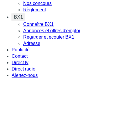
Nos concours
Règlement
BX1
Connaître BX1
Annonces et offres d'emploi
Regarder et écouter BX1
Adresse
Publicité
Contact
Direct tv
Direct radio
Alertez-nous