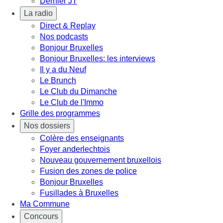
Dernier JT
La radio
Direct & Replay
Nos podcasts
Bonjour Bruxelles
Bonjour Bruxelles: les interviews
Il y a du Neuf
Le Brunch
Le Club du Dimanche
Le Club de l'Immo
Grille des programmes
Nos dossiers
Colère des enseignants
Foyer anderlechtois
Nouveau gouvernement bruxellois
Fusion des zones de police
Bonjour Bruxelles
Fusillades à Bruxelles
Ma Commune
Concours