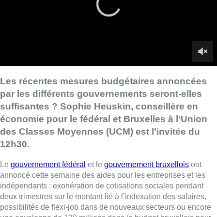
des Classes Moyennes (UCM) est l’invitée du
12h30.
Le
gouvernement fédéral
et le
gouvernement bruxellois
ont
annoncé cette semaine des aides pour les entreprises et les
indépendants : exonération de cotisations sociales pendant
deux trimestres sur le montant lié à l’indexation des salaires,
possibilités de flexi-job dans de nouveaux secteurs ou encore
une enveloppe de 120 millions dans le budget bruxellois pour
aider les entreprises à payer leur facture énergétique.
Pour l’UCM, il est clair que ces mesures ne seront pas
suffisantes pour faire face à la crise, en revanche, elle se réjouit
de “
l’action après des semaines de discussions
“. “
Ces
décisions vont enfin nous permettre de prendre des mesures
qui, nous l’espérons, seront efficaces pour les indépendants et
PME
“, indique Sophie Heuskin.
►
Reportage |
Le secteur alimentaire se dit au bord du gouffre
face à l’inflation