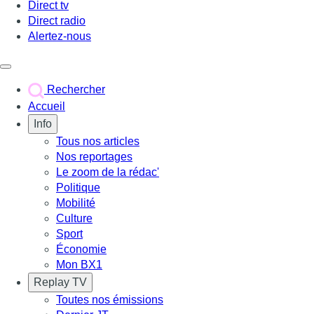
Direct tv
Direct radio
Alertez-nous
Déclencher le menu
Rechercher
Accueil
Info
Tous nos articles
Nos reportages
Le zoom de la rédac'
Politique
Mobilité
Culture
Sport
Économie
Mon BX1
Replay TV
Toutes nos émissions