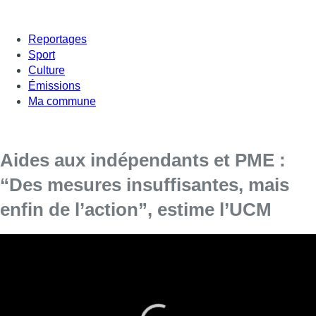
Reportages
Sport
Culture
Émissions
Ma commune
Aides aux indépendants et PME :
“Des mesures insuffisantes, mais
enfin de l’action”, estime l’UCM
Les récentes mesures budgétaires annoncées
par les différents gouvernements seront-elles
suffisantes ? Sophie Heuskin, conseillère en
économie pour le fédéral et Bruxelles à l’Union