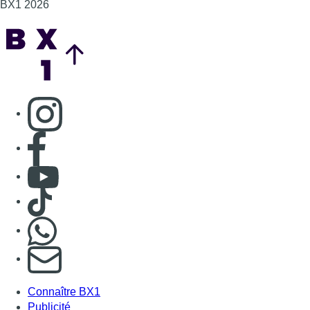
Consulter TikTok
Nous rejoindre sur Whatsapp
S'abonner à notre newsletter
Connaître BX1
Publicité
Offres d'emploi
Contact
Mentions légales
Politique de cookies (UE)
Gérer les cookies