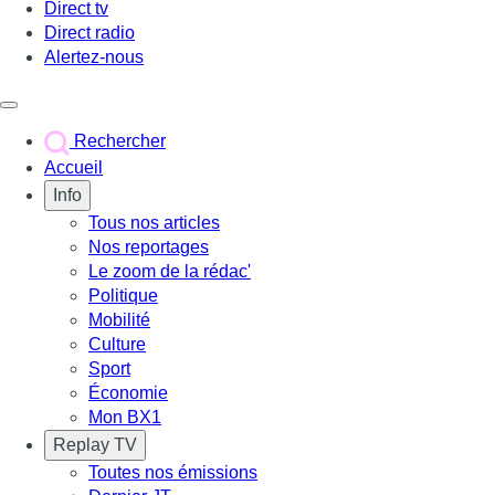
Direct tv
Direct radio
Alertez-nous
Déclencher le menu
Rechercher
Accueil
Info
Tous nos articles
Nos reportages
Le zoom de la rédac'
Politique
Mobilité
Culture
Sport
Économie
Mon BX1
Replay TV
Toutes nos émissions