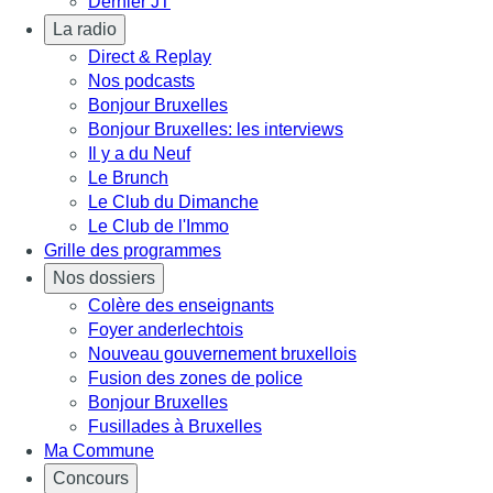
Dernier JT
La radio
Direct & Replay
Nos podcasts
Bonjour Bruxelles
Bonjour Bruxelles: les interviews
Il y a du Neuf
Le Brunch
Le Club du Dimanche
Le Club de l'Immo
Grille des programmes
Nos dossiers
Colère des enseignants
Foyer anderlechtois
Nouveau gouvernement bruxellois
Fusion des zones de police
Bonjour Bruxelles
Fusillades à Bruxelles
Ma Commune
Concours