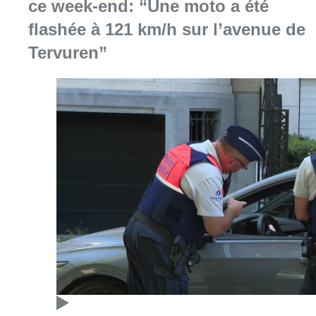
Consulter l'article "Marathon de contrôles d
08 août 2026
Partager l'article
Facebook
Twitter
WhatsApp
Share
07 octobre 2022
- 17h46
ministres
salaires
News
Rue de la Loi