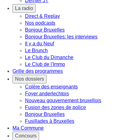
Dernier JT
La radio
Direct & Replay
Nos podcasts
Bonjour Bruxelles
Bonjour Bruxelles: les interviews
Il y a du Neuf
Le Brunch
Le Club du Dimanche
Le Club de l'Immo
Grille des programmes
Nos dossiers
Colère des enseignants
Foyer anderlechtois
Nouveau gouvernement bruxellois
Fusion des zones de police
Bonjour Bruxelles
Fusillades à Bruxelles
Ma Commune
Concours