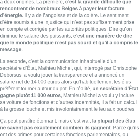
préfèrent tourner autour du pot.
En réalité,
un secrétaire d’État
gagne plutôt 11 000 euros
, Mathieu Michel a voulu y inclure
sa voiture de fonctions et d’autres indemnités, il a fait un calcul
à la grosse louche et mis involontairement le feu aux poudres.
Ça peut paraître étonnant, mais c’est vrai,
la plupart des élus
ne savent pas exactement combien ils gagnent
.
Parce qu’ils
ont des primes pour certaines fonctions parlementaires, ou
parce qu’ils rétrocèdent une partie et parfois une très grosse
partie de leur salaire à leur formation politique.
Mais à
l’évidence, la fin de mois leur est moins douloureuse que pour
le citoyen lambda.
Un ministre gagne environ 10 000 euros
nets et un parlementaire à peu près 6 000 euros.
►
À voir aussi :
La réduction du salaire des parlementaires
sera étudiée en Conférence des Présidents d’assemblées
Nos élus sont à l’abri des difficultés, et comme ils bénéficient
du mécanisme de l’indexation, leur salaire n’arrête pas
d’augmenter.
La proposition d’Alexander de
Croo
est donc
de raboter les salaires de tous les membres de son