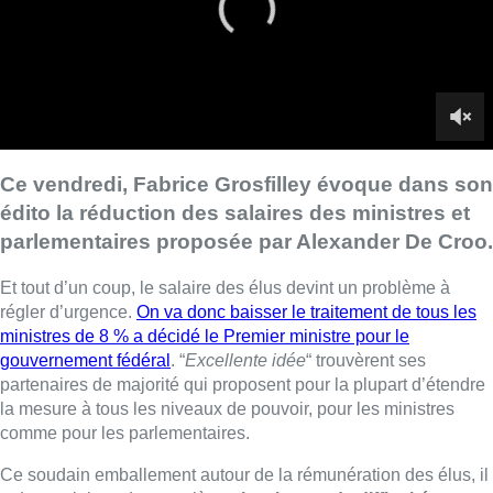
régler d’urgence.
On va donc baisser le traitement de tous les
ministres de 8 % a décidé le Premier ministre pour le
gouvernement fédéral
.
“
Excellente idée
“
trouvèrent ses
partenaires de
majorité qui
proposent pour la
plupart
d’étendre
la mesure à tous les niveaux de pouvoir, pour les ministres
comme pour les parlementaires.
Ce soudain emballement autour de la rémunération des élus, il
a deux origines.
La
première,
c’est la grande difficulté que
rencontrent de nombreux Belges à payer leur facture
d’énergie.
Il y a de l’angoisse et de la colère.
Le sentiment
d’être soumis à une injustice qui n’est pas suffisamment prise
en compte et corrigée par les autorités politiques.
Dire qu’on
diminue le salaire des puissants,
c’est une manière de dire
que le monde politique n’est pas sourd et qu’il a compris le
message.
La seconde, c’est la communication inhabituelle d’un
secrétaire d’État, Mathieu Michel, qui, interrogé par Christophe
Deborsus, a voulu jouer la transparence et a annoncé un
salaire net de 14 000 euros alors qu’habituellement les élus