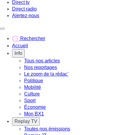
Direct tv
Direct radio
Alertez-nous
Déclencher le menu
Rechercher
Accueil
Info
Tous nos articles
Nos reportages
Le zoom de la rédac'
Politique
Mobilité
Culture
Sport
Économie
Mon BX1
Replay TV
Toutes nos émissions