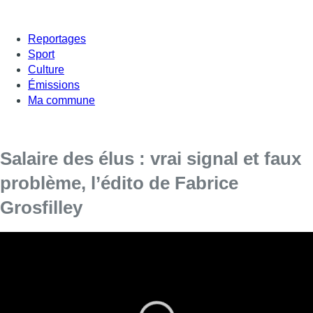
Reportages
Sport
Culture
Émissions
Ma commune
Salaire des élus : vrai signal et faux
problème, l’édito de Fabrice
Grosfilley
Ce vendredi, Fabrice Grosfilley évoque dans son
édito la réduction des salaires des ministres et
parlementaires proposée par Alexander De Croo.
Et tout d’un coup, le salaire des élus devint un problème à