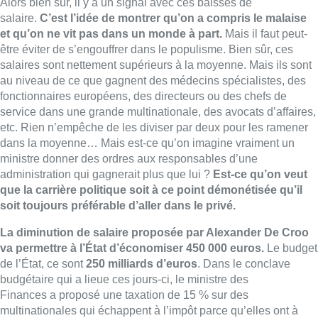
soit toujours préférable d’aller dans le
privé.
La diminution de salaire proposée par Alexander De Croo
va permettre à l’État d’économiser 450 000 euros.
Le budget
de l’État, ce sont
250 milliards d’
euros
.
Dans le conclave
budgétaire qui a lieue ces jours-ci, le
ministre des
Finances
a
proposé une
taxation de
15 %
sur des
multinationales qui
échappent
à l’
impôt
parce qu’elles ont à
l’étranger.
Elle pourrait rapporter 400 millions d’euros, 100
fois plus que la réduction des salaires ministériels.
On parle
de taxation sur les superprofits du secteur de l’énergie qui
dépasserait les 4 milliards.
Mille fois plus que la réduction de
salaires des ministres.
Alors c’est très sympathique
d’accepter de diminuer son salaire.
Si c’est pour ne pas aboutir
sur les mesures réellement efficaces, c’est ce qu’on appelle un
attrape-nigaud.
■
Un édito de Fabrice Grosfilley
Lire aussi :