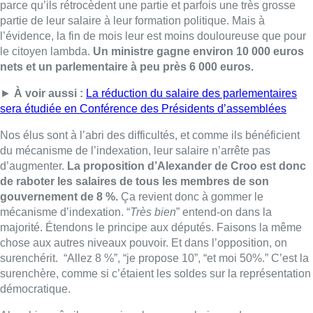
gouvernement de 8 %.
Ça revient donc à gommer le
mécanisme d’indexation.
“
Très bien
” entend-on dans la
majorité.
Étendons le principe aux députés.
Faisons la même
chose aux autres niveaux pouvoir.
Et dans l’opposition, on
surenchérit.
“Allez 8 %”, “je propose 10”, “et moi
50%
.”
C’est la
surenchère, comme si c’étaient les soldes sur la représentation
démocratique.
Alors bien sûr, il y a un signal avec ces baisses de
salaire.
C’est l’idée de montrer qu’on a compris le malaise
et qu’on ne vit pas dans un monde à part.
Mais il faut peut-
être éviter de s’engouffrer dans le populisme.
Bien sûr, ces
salaires sont nettement supérieurs à la moyenne.
Mais ils sont
au niveau de ce que gagnent des médecins spécialistes, des
fonctionnaires européens, des directeurs ou des chefs de
service dans une grande multinationale, des avocats d’affaires,
etc.
Rien n’empêche de les diviser par deux pour les ramener
dans la moyenne…
Mais est-ce qu’on imagine vraiment un
ministre donner des ordres aux responsables d’une
administration qui gagnerait plus que lui ?
Est-ce qu’on veut
que la carrière politique soit à ce point démonétisée qu’il