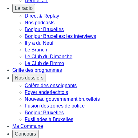
Dernier JT
La radio
Direct & Replay
Nos podcasts
Bonjour Bruxelles
Bonjour Bruxelles: les interviews
Il y a du Neuf
Le Brunch
Le Club du Dimanche
Le Club de l'Immo
Grille des programmes
Nos dossiers
Colère des enseignants
Foyer anderlechtois
Nouveau gouvernement bruxellois
Fusion des zones de police
Bonjour Bruxelles
Fusillades à Bruxelles
Ma Commune
Concours