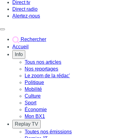
Direct tv
Direct radio
Alertez-nous
Déclencher le menu
Rechercher
Accueil
Info
Tous nos articles
Nos reportages
Le zoom de la rédac'
Politique
Mobilité
Culture
Sport
Économie
Mon BX1
Replay TV
Toutes nos émissions