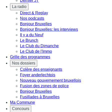
Dernier JT
La radio
Direct & Replay
Nos podcasts
Bonjour Bruxelles
Bonjour Bruxelles: les interviews
Il y a du Neuf
Le Brunch
Le Club du Dimanche
Le Club de l'Immo
Grille des programmes
Nos dossiers
Colère des enseignants
Foyer anderlechtois
Nouveau gouvernement bruxellois
Fusion des zones de police
Bonjour Bruxelles
Fusillades à Bruxelles
Ma Commune
Concours