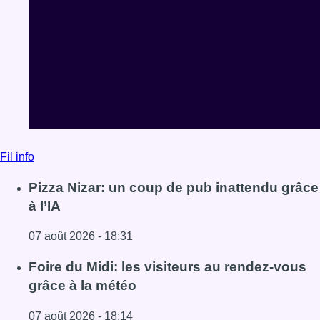
Fil info
Pizza Nizar: un coup de pub inattendu grâce
à l’IA
07 août 2026 - 18:31
Lire l'article Pizza Nizar: un coup de pub inattendu grâce à
Foire du Midi: les visiteurs au rendez-vous
grâce à la météo
07 août 2026 - 18:14