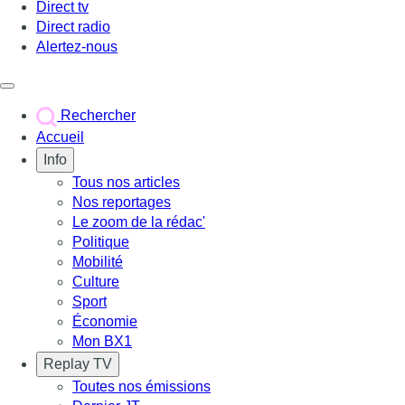
Direct tv
Direct radio
Alertez-nous
Déclencher le menu
Rechercher
Accueil
Info
Tous nos articles
Nos reportages
Le zoom de la rédac'
Politique
Mobilité
Culture
Sport
Économie
Mon BX1
Replay TV
Toutes nos émissions