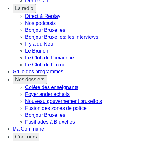
Dernier JT
La radio
Direct & Replay
Nos podcasts
Bonjour Bruxelles
Bonjour Bruxelles: les interviews
Il y a du Neuf
Le Brunch
Le Club du Dimanche
Le Club de l'Immo
Grille des programmes
Nos dossiers
Colère des enseignants
Foyer anderlechtois
Nouveau gouvernement bruxellois
Fusion des zones de police
Bonjour Bruxelles
Fusillades à Bruxelles
Ma Commune
Concours