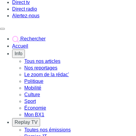
Direct tv
Direct radio
Alertez-nous
Déclencher le menu
Rechercher
Accueil
Info
Tous nos articles
Nos reportages
Le zoom de la rédac'
Politique
Mobilité
Culture
Sport
Économie
Mon BX1
Replay TV
Toutes nos émissions