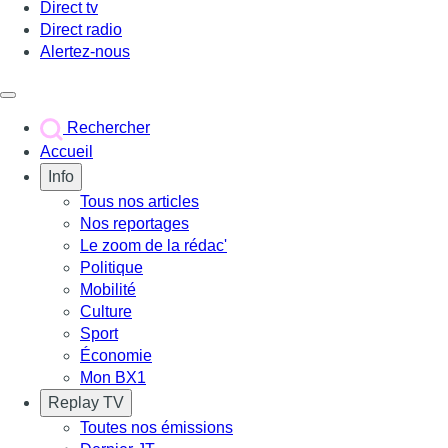
Direct tv
Direct radio
Alertez-nous
Déclencher le menu
Rechercher
Accueil
Info
Tous nos articles
Nos reportages
Le zoom de la rédac'
Politique
Mobilité
Culture
Sport
Économie
Mon BX1
Replay TV
Toutes nos émissions