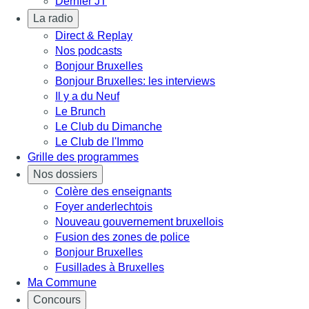
Dernier JT
La radio
Direct & Replay
Nos podcasts
Bonjour Bruxelles
Bonjour Bruxelles: les interviews
Il y a du Neuf
Le Brunch
Le Club du Dimanche
Le Club de l'Immo
Grille des programmes
Nos dossiers
Colère des enseignants
Foyer anderlechtois
Nouveau gouvernement bruxellois
Fusion des zones de police
Bonjour Bruxelles
Fusillades à Bruxelles
Ma Commune
Concours