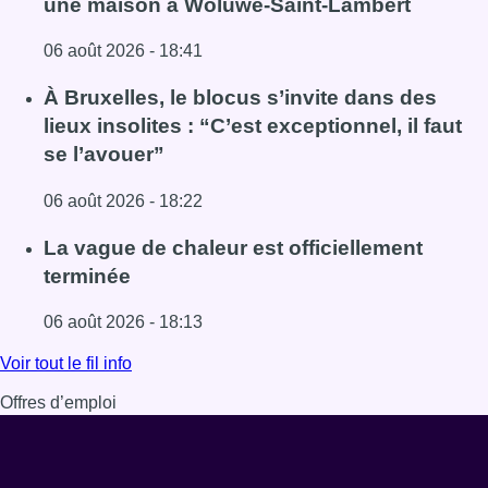
une maison à Woluwe-Saint-Lambert
06 août 2026 - 18:41
Lire l'article Une explosion provoque un incendie dans 
À Bruxelles, le blocus s’invite dans des
lieux insolites : “C’est exceptionnel, il faut
se l’avouer”
06 août 2026 - 18:22
Lire l'article À Bruxelles, le blocus s’invite dans des lieux i
La vague de chaleur est officiellement
terminée
06 août 2026 - 18:13
Lire l'article La vague de chaleur est officiellement termin
Voir tout le fil info
Offres d’emploi