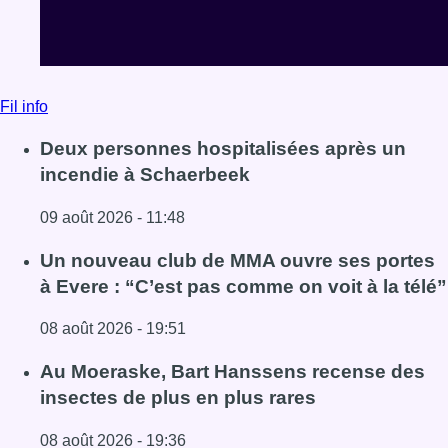
Fil info
Deux personnes hospitalisées après un
incendie à Schaerbeek
09 août 2026 - 11:48
Lire l'article Deux personnes hospitalisées après un inc
Un nouveau club de MMA ouvre ses portes
à Evere : “C’est pas comme on voit à la télé”
08 août 2026 - 19:51
Lire l'article Un nouveau club de MMA ouvre ses portes à E
Au Moeraske, Bart Hanssens recense des
insectes de plus en plus rares
08 août 2026 - 19:36