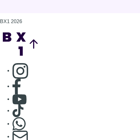
BX1 2026
Back to top
Consulter page Instagram
Consulter page Facebook
Consulter Youtube
Consulter TikTok
Nous rejoindre sur Whatsapp
S'abonner à notre newsletter