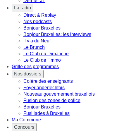
Dernier JT
La radio
Direct & Replay
Nos podcasts
Bonjour Bruxelles
Bonjour Bruxelles: les interviews
Il y a du Neuf
Le Brunch
Le Club du Dimanche
Le Club de l'Immo
Grille des programmes
Nos dossiers
Colère des enseignants
Foyer anderlechtois
Nouveau gouvernement bruxellois
Fusion des zones de police
Bonjour Bruxelles
Fusillades à Bruxelles
Ma Commune
Concours