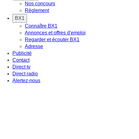
Nos concours
Règlement
BX1
Connaître BX1
Annonces et offres d'emploi
Regarder et écouter BX1
Adresse
Publicité
Contact
Direct tv
Direct radio
Alertez-nous