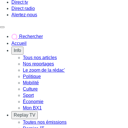
Direct tv
Direct radio
Alertez-nous
Déclencher le menu
Rechercher
Accueil
Info
Tous nos articles
Nos reportages
Le zoom de la rédac'
Politique
Mobilité
Culture
Sport
Économie
Mon BX1
Replay TV
Toutes nos émissions