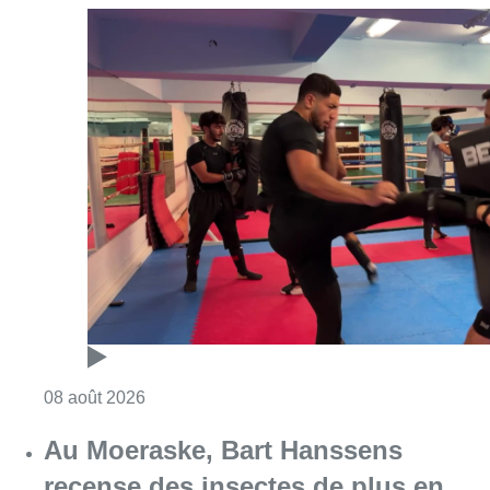
Consulter l'article "Un nouveau club de MMA 
08 août 2026
Au Moeraske, Bart Hanssens
recense des insectes de plus en