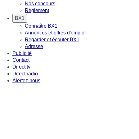
Nos concours
Règlement
BX1
Connaître BX1
Annonces et offres d'emploi
Regarder et écouter BX1
Adresse
Publicité
Contact
Direct tv
Direct radio
Alertez-nous