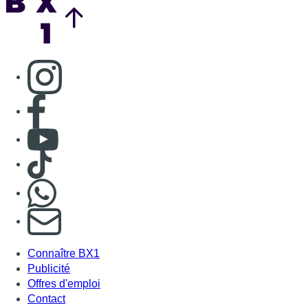
Consulter page Instagram
Consulter page Facebook
Consulter Youtube
Consulter TikTok
Nous rejoindre sur Whatsapp
S'abonner à notre newsletter
Connaître BX1
Publicité
Offres d'emploi
Contact