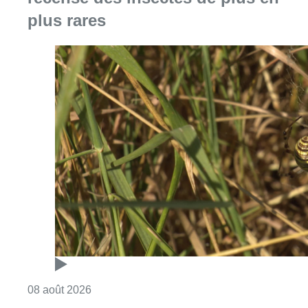
plus rares
Consulter l'article "Au Moeraske, Bart Hanss
08 août 2026