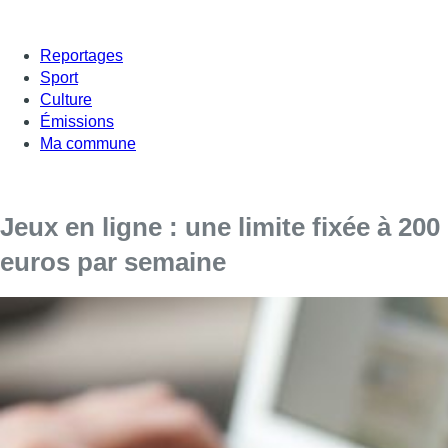
Reportages
Sport
Culture
Émissions
Ma commune
Jeux en ligne : une limite fixée à 200
euros par semaine