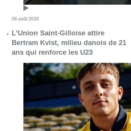
Consulter l'article "Marathon de contrôles d
08 août 2026
L’Union Saint-Gilloise attire
Bertram Kvist, milieu danois de 21
ans qui renforce les U23