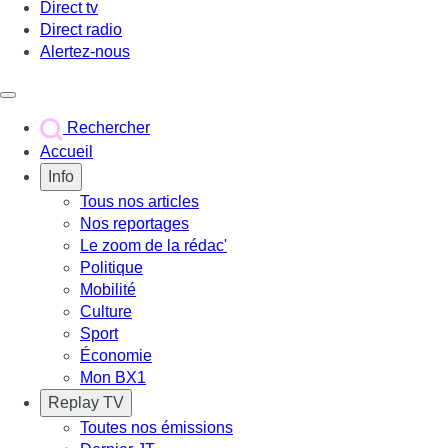
Direct tv
Direct radio
Alertez-nous
Déclencher le menu
Rechercher
Accueil
Info
Tous nos articles
Nos reportages
Le zoom de la rédac'
Politique
Mobilité
Culture
Sport
Économie
Mon BX1
Replay TV
Toutes nos émissions