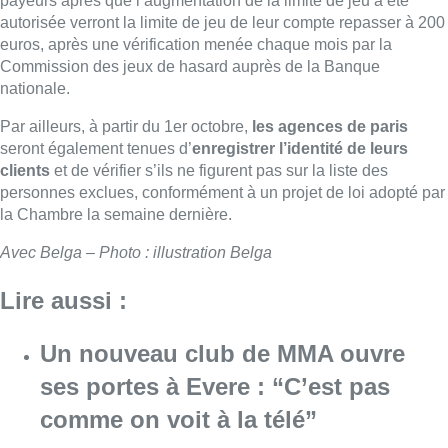
payeurs après que l’augmentation de la limite de jeu a été
autorisée verront la limite de jeu de leur compte repasser à 200
euros, après une vérification menée chaque mois par la
Commission des jeux de hasard auprès de la Banque
nationale.
Par ailleurs, à partir du 1er octobre,
les agences de paris
seront également tenues d’
enregistrer l’identité de leurs
clients
et de vérifier s’ils ne figurent pas sur la liste des
personnes exclues, conformément à un projet de loi adopté par
la Chambre la semaine dernière.
Avec Belga – Photo : illustration Belga
Lire aussi :
Un nouveau club de MMA ouvre
ses portes à Evere : “C’est pas
comme on voit à la télé”