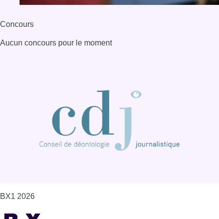
Concours
Aucun concours pour le moment
BX1 2026
Back to top