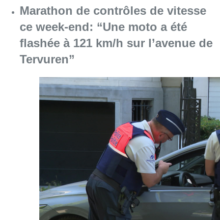
Marathon de contrôles de vitesse
ce week-end: “Une moto a été
flashée à 121 km/h sur l’avenue de
Tervuren”