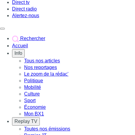
Direct tv
Direct radio
Alertez-nous
Déclencher le menu
Rechercher
Accueil
Info
Tous nos articles
Nos reportages
Le zoom de la rédac'
Politique
Mobilité
Culture
Sport
Économie
Mon BX1
Replay TV
Toutes nos émissions