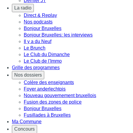
Dernier JT
La radio
Direct & Replay
Nos podcasts
Bonjour Bruxelles
Bonjour Bruxelles: les interviews
Il y a du Neuf
Le Brunch
Le Club du Dimanche
Le Club de l'Immo
Grille des programmes
Nos dossiers
Colère des enseignants
Foyer anderlechtois
Nouveau gouvernement bruxellois
Fusion des zones de police
Bonjour Bruxelles
Fusillades à Bruxelles
Ma Commune
Concours