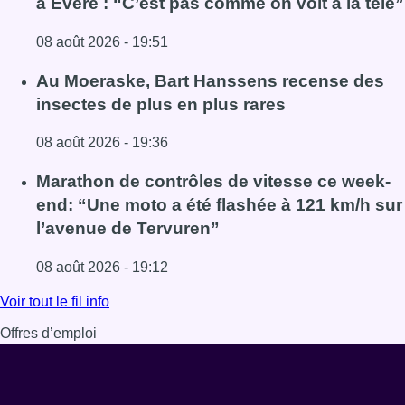
à Evere : “C’est pas comme on voit à la télé”
08 août 2026 - 19:51
Lire l'article Un nouveau club de MMA ouvre ses portes à E
Au Moeraske, Bart Hanssens recense des
insectes de plus en plus rares
08 août 2026 - 19:36
Lire l'article Au Moeraske, Bart Hanssens recense des ins
Marathon de contrôles de vitesse ce week-
end: “Une moto a été flashée à 121 km/h sur
l’avenue de Tervuren”
08 août 2026 - 19:12
Lire l'article Marathon de contrôles de vitesse ce week-e
Voir tout le fil info
Offres d’emploi