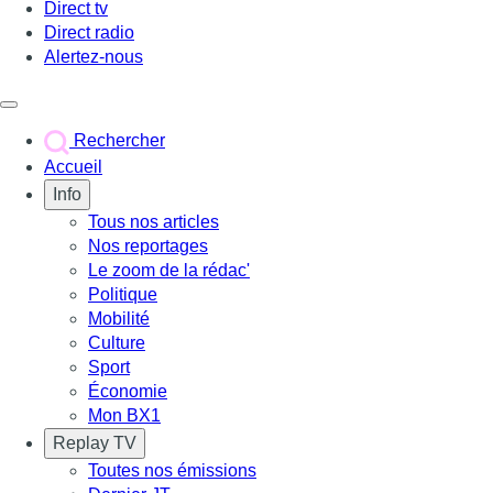
Direct tv
Direct radio
Alertez-nous
Déclencher le menu
Rechercher
Accueil
Info
Tous nos articles
Nos reportages
Le zoom de la rédac'
Politique
Mobilité
Culture
Sport
Économie
Mon BX1
Replay TV
Toutes nos émissions