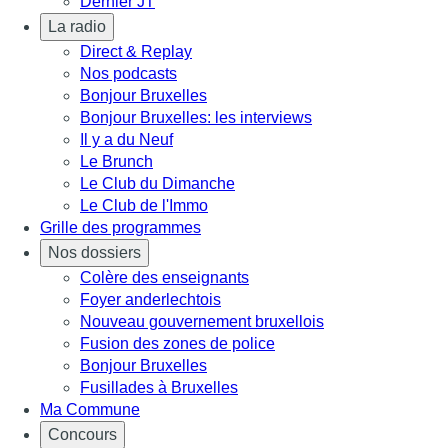
Dernier JT
La radio
Direct & Replay
Nos podcasts
Bonjour Bruxelles
Bonjour Bruxelles: les interviews
Il y a du Neuf
Le Brunch
Le Club du Dimanche
Le Club de l'Immo
Grille des programmes
Nos dossiers
Colère des enseignants
Foyer anderlechtois
Nouveau gouvernement bruxellois
Fusion des zones de police
Bonjour Bruxelles
Fusillades à Bruxelles
Ma Commune
Concours