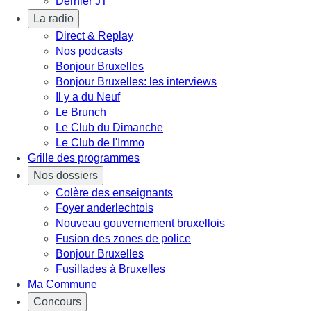
Dernier JT
La radio
Direct & Replay
Nos podcasts
Bonjour Bruxelles
Bonjour Bruxelles: les interviews
Il y a du Neuf
Le Brunch
Le Club du Dimanche
Le Club de l'Immo
Grille des programmes
Nos dossiers
Colère des enseignants
Foyer anderlechtois
Nouveau gouvernement bruxellois
Fusion des zones de police
Bonjour Bruxelles
Fusillades à Bruxelles
Ma Commune
Concours