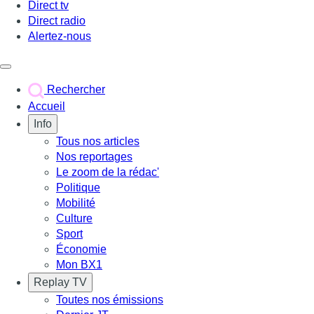
Direct tv
Direct radio
Alertez-nous
Déclencher le menu
Rechercher
Accueil
Info
Tous nos articles
Nos reportages
Le zoom de la rédac'
Politique
Mobilité
Culture
Sport
Économie
Mon BX1
Replay TV
Toutes nos émissions