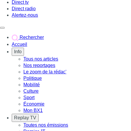
Direct tv
Direct radio
Alertez-nous
Déclencher le menu
Rechercher
Accueil
Info
Tous nos articles
Nos reportages
Le zoom de la rédac'
Politique
Mobilité
Culture
Sport
Économie
Mon BX1
Replay TV
Toutes nos émissions