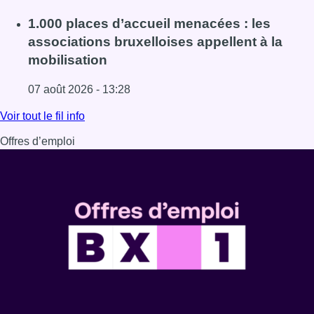
Lire l'article “La tactique doit être claire, c’est le plus 
1.000 places d’accueil menacées : les
associations bruxelloises appellent à la
mobilisation
07 août 2026 - 13:28
Lire l'article 1.000 places d’accueil menacées : les associ
Voir tout le fil info
Offres d’emploi