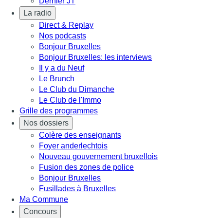
Dernier JT
La radio
Direct & Replay
Nos podcasts
Bonjour Bruxelles
Bonjour Bruxelles: les interviews
Il y a du Neuf
Le Brunch
Le Club du Dimanche
Le Club de l'Immo
Grille des programmes
Nos dossiers
Colère des enseignants
Foyer anderlechtois
Nouveau gouvernement bruxellois
Fusion des zones de police
Bonjour Bruxelles
Fusillades à Bruxelles
Ma Commune
Concours