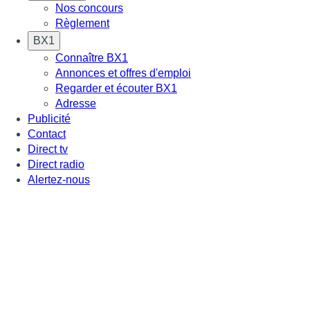
Nos concours
Règlement
BX1
Connaître BX1
Annonces et offres d'emploi
Regarder et écouter BX1
Adresse
Publicité
Contact
Direct tv
Direct radio
Alertez-nous