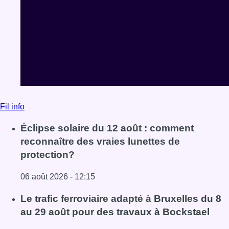
Fil info
Éclipse solaire du 12 août : comment
reconnaître des vraies lunettes de
protection?
06 août 2026 - 12:15
Lire l'article Éclipse solaire du 12 août : comment reconna
Le trafic ferroviaire adapté à Bruxelles du 8
au 29 août pour des travaux à Bockstael