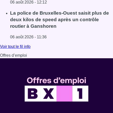
06 août 2026 - 12:12
Lire l'article Le trafic ferroviaire adapté à Bruxelles du 8
La police de Bruxelles-Ouest saisit plus de
deux kilos de speed après un contrôle
routier à Ganshoren
06 août 2026 - 11:36
Lire l'article La police de Bruxelles-Ouest saisit plus de
Voir tout le fil info
Offres d’emploi