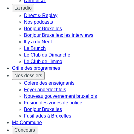
Dernier JT
La radio
Direct & Replay
Nos podcasts
Bonjour Bruxelles
Bonjour Bruxelles: les interviews
Il y a du Neuf
Le Brunch
Le Club du Dimanche
Le Club de l'Immo
Grille des programmes
Nos dossiers
Colère des enseignants
Foyer anderlechtois
Nouveau gouvernement bruxellois
Fusion des zones de police
Bonjour Bruxelles
Fusillades à Bruxelles
Ma Commune
Concours