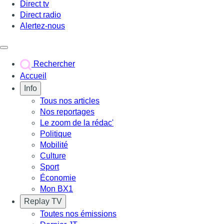
Direct tv
Direct radio
Alertez-nous
Déclencher le menu
Rechercher
Accueil
Info
Tous nos articles
Nos reportages
Le zoom de la rédac'
Politique
Mobilité
Culture
Sport
Économie
Mon BX1
Replay TV
Toutes nos émissions