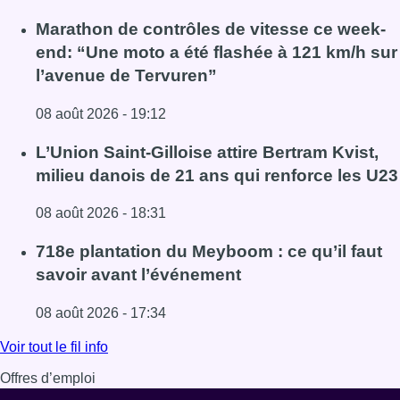
Marathon de contrôles de vitesse ce week-
end: “Une moto a été flashée à 121 km/h sur
l’avenue de Tervuren”
08 août 2026 - 19:12
Lire l'article Marathon de contrôles de vitesse ce week-e
L’Union Saint-Gilloise attire Bertram Kvist,
milieu danois de 21 ans qui renforce les U23
08 août 2026 - 18:31
Lire l'article L’Union Saint-Gilloise attire Bertram Kvist, 
718e plantation du Meyboom : ce qu’il faut
savoir avant l’événement
08 août 2026 - 17:34
Lire l'article 718e plantation du Meyboom : ce qu’il faut s
Voir tout le fil info
Offres d’emploi