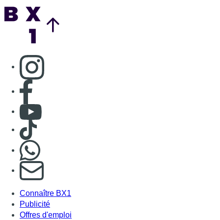
Back to top
Consulter page Instagram
Consulter page Facebook
Consulter Youtube
Consulter TikTok
Nous rejoindre sur Whatsapp
S'abonner à notre newsletter
Connaître BX1
Publicité
Offres d'emploi