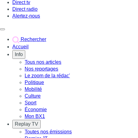
Direct tv
Direct radio
Alertez-nous
Déclencher le menu
Rechercher
Accueil
Info
Tous nos articles
Nos reportages
Le zoom de la rédac'
Politique
Mobilité
Culture
Sport
Économie
Mon BX1
Replay TV
Toutes nos émissions