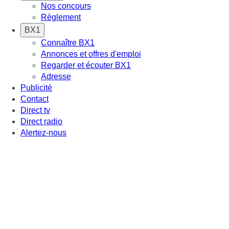
Nos concours
Règlement
BX1
Connaître BX1
Annonces et offres d'emploi
Regarder et écouter BX1
Adresse
Publicité
Contact
Direct tv
Direct radio
Alertez-nous