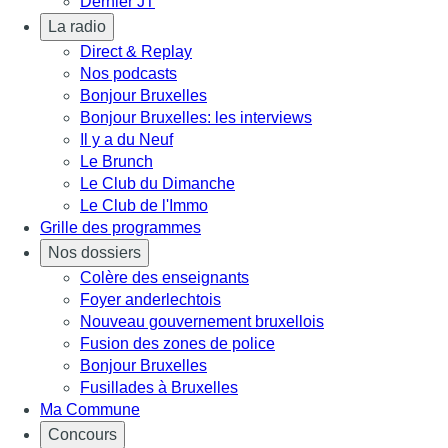
Dernier JT
La radio
Direct & Replay
Nos podcasts
Bonjour Bruxelles
Bonjour Bruxelles: les interviews
Il y a du Neuf
Le Brunch
Le Club du Dimanche
Le Club de l'Immo
Grille des programmes
Nos dossiers
Colère des enseignants
Foyer anderlechtois
Nouveau gouvernement bruxellois
Fusion des zones de police
Bonjour Bruxelles
Fusillades à Bruxelles
Ma Commune
Concours