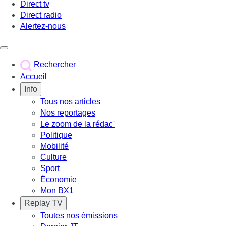
Direct tv
Direct radio
Alertez-nous
Déclencher le menu
Rechercher
Accueil
Info
Tous nos articles
Nos reportages
Le zoom de la rédac'
Politique
Mobilité
Culture
Sport
Économie
Mon BX1
Replay TV
Toutes nos émissions