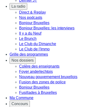
Dernier JT
La radio
Direct & Replay
Nos podcasts
Bonjour Bruxelles
Bonjour Bruxelles: les interviews
Il y a du Neuf
Le Brunch
Le Club du Dimanche
Le Club de l'Immo
Grille des programmes
Nos dossiers
Colère des enseignants
Foyer anderlechtois
Nouveau gouvernement bruxellois
Fusion des zones de police
Bonjour Bruxelles
Fusillades à Bruxelles
Ma Commune
Concours