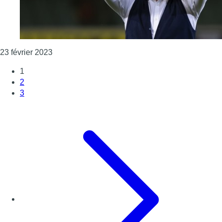
Consulter l'article "Thierry Dailly l’affirme : “
23 février 2023
1
2
3
Page suivante