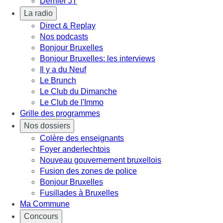
Dernier JT
La radio
Direct & Replay
Nos podcasts
Bonjour Bruxelles
Bonjour Bruxelles: les interviews
Il y a du Neuf
Le Brunch
Le Club du Dimanche
Le Club de l'Immo
Grille des programmes
Nos dossiers
Colère des enseignants
Foyer anderlechtois
Nouveau gouvernement bruxellois
Fusion des zones de police
Bonjour Bruxelles
Fusillades à Bruxelles
Ma Commune
Concours