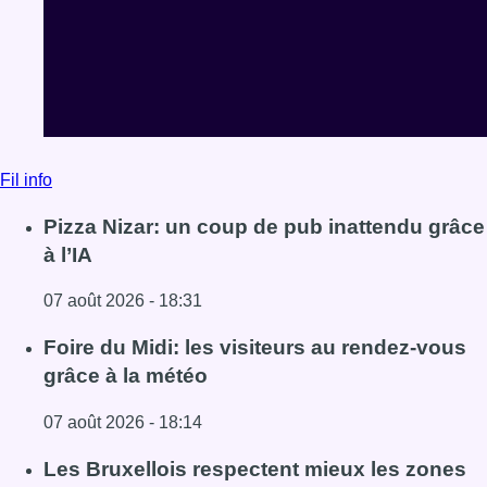
Fil info
Pizza Nizar: un coup de pub inattendu grâce
à l’IA
07 août 2026 - 18:31
Lire l'article Pizza Nizar: un coup de pub inattendu grâce à
Foire du Midi: les visiteurs au rendez-vous
grâce à la météo
07 août 2026 - 18:14
Lire l'article Foire du Midi: les visiteurs au rendez-vous g
Les Bruxellois respectent mieux les zones