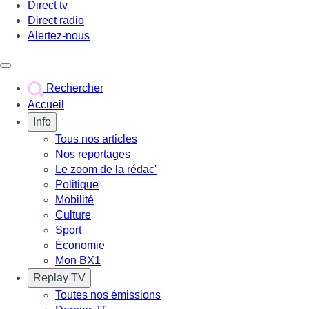
Direct tv
Direct radio
Alertez-nous
Déclencher le menu
Rechercher
Accueil
Info
Tous nos articles
Nos reportages
Le zoom de la rédac'
Politique
Mobilité
Culture
Sport
Économie
Mon BX1
Replay TV
Toutes nos émissions