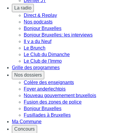
Dernier JT
La radio
Direct & Replay
Nos podcasts
Bonjour Bruxelles
Bonjour Bruxelles: les interviews
Il y a du Neuf
Le Brunch
Le Club du Dimanche
Le Club de l'Immo
Grille des programmes
Nos dossiers
Colère des enseignants
Foyer anderlechtois
Nouveau gouvernement bruxellois
Fusion des zones de police
Bonjour Bruxelles
Fusillades à Bruxelles
Ma Commune
Concours