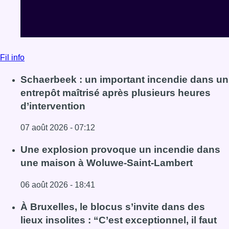
Fil info
Schaerbeek : un important incendie dans un
entrepôt maîtrisé après plusieurs heures
d’intervention
07 août 2026 - 07:12
Lire l'article Schaerbeek : un important incendie dans un 
Une explosion provoque un incendie dans
une maison à Woluwe-Saint-Lambert
06 août 2026 - 18:41
Lire l'article Une explosion provoque un incendie dans 
À Bruxelles, le blocus s’invite dans des
lieux insolites : “C’est exceptionnel, il faut