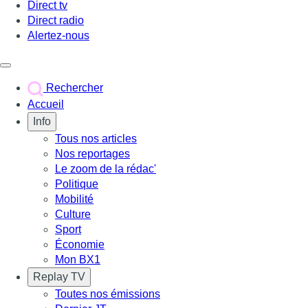
Direct tv
Direct radio
Alertez-nous
Déclencher le menu
Rechercher
Accueil
Info
Tous nos articles
Nos reportages
Le zoom de la rédac'
Politique
Mobilité
Culture
Sport
Économie
Mon BX1
Replay TV
Toutes nos émissions