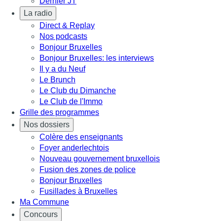
Dernier JT
La radio
Direct & Replay
Nos podcasts
Bonjour Bruxelles
Bonjour Bruxelles: les interviews
Il y a du Neuf
Le Brunch
Le Club du Dimanche
Le Club de l'Immo
Grille des programmes
Nos dossiers
Colère des enseignants
Foyer anderlechtois
Nouveau gouvernement bruxellois
Fusion des zones de police
Bonjour Bruxelles
Fusillades à Bruxelles
Ma Commune
Concours