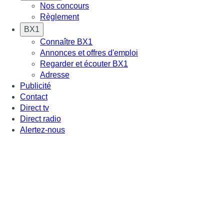
Nos concours
Règlement
BX1
Connaître BX1
Annonces et offres d'emploi
Regarder et écouter BX1
Adresse
Publicité
Contact
Direct tv
Direct radio
Alertez-nous