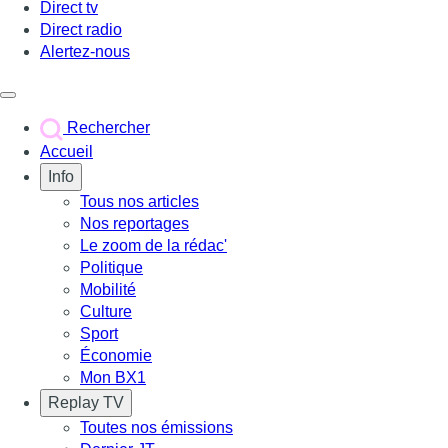
Direct tv
Direct radio
Alertez-nous
Déclencher le menu
Rechercher
Accueil
Info
Tous nos articles
Nos reportages
Le zoom de la rédac'
Politique
Mobilité
Culture
Sport
Économie
Mon BX1
Replay TV
Toutes nos émissions