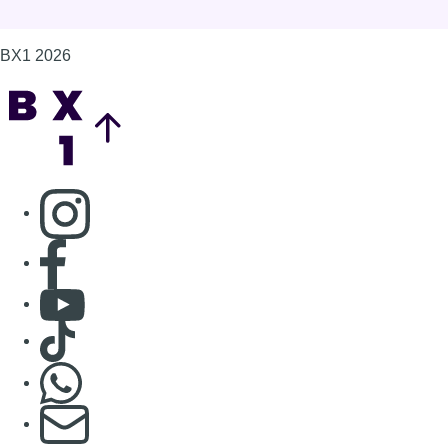
BX1 2026
Back to top
Consulter page Instagram
Consulter page Facebook
Consulter Youtube
Consulter TikTok
Nous rejoindre sur Whatsapp
S'abonner à notre newsletter