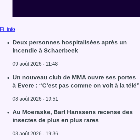
Fil info
Deux personnes hospitalisées après un
incendie à Schaerbeek
09 août 2026 - 11:48
Lire l'article Deux personnes hospitalisées après un inc
Un nouveau club de MMA ouvre ses portes
à Evere : “C’est pas comme on voit à la télé”
08 août 2026 - 19:51
Lire l'article Un nouveau club de MMA ouvre ses portes à E
Au Moeraske, Bart Hanssens recense des
insectes de plus en plus rares
08 août 2026 - 19:36