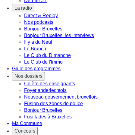
Dernier JT
La radio
Direct & Replay
Nos podcasts
Bonjour Bruxelles
Bonjour Bruxelles: les interviews
Il y a du Neuf
Le Brunch
Le Club du Dimanche
Le Club de l'Immo
Grille des programmes
Nos dossiers
Colère des enseignants
Foyer anderlechtois
Nouveau gouvernement bruxellois
Fusion des zones de police
Bonjour Bruxelles
Fusillades à Bruxelles
Ma Commune
Concours