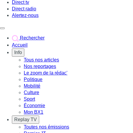
Direct tv
Direct radio
Alertez-nous
Déclencher le menu
Rechercher
Accueil
Info
Tous nos articles
Nos reportages
Le zoom de la rédac'
Politique
Mobilité
Culture
Sport
Économie
Mon BX1
Replay TV
Toutes nos émissions