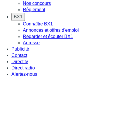
Nos concours
Règlement
BX1
Connaître BX1
Annonces et offres d'emploi
Regarder et écouter BX1
Adresse
Publicité
Contact
Direct tv
Direct radio
Alertez-nous