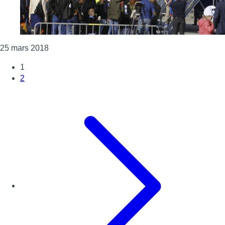
Consulter l'article "Aerosmurf un avion aux coule
25 mars 2018
1
2
Page suivante