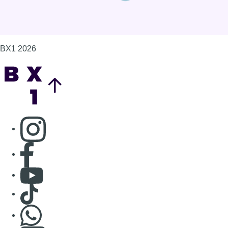
BX1 2026
Back to top
Consulter page Instagram
Consulter page Facebook
Consulter Youtube
Consulter TikTok
Nous rejoindre sur Whatsapp