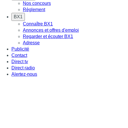
Nos concours
Règlement
BX1
Connaître BX1
Annonces et offres d'emploi
Regarder et écouter BX1
Adresse
Publicité
Contact
Direct tv
Direct radio
Alertez-nous