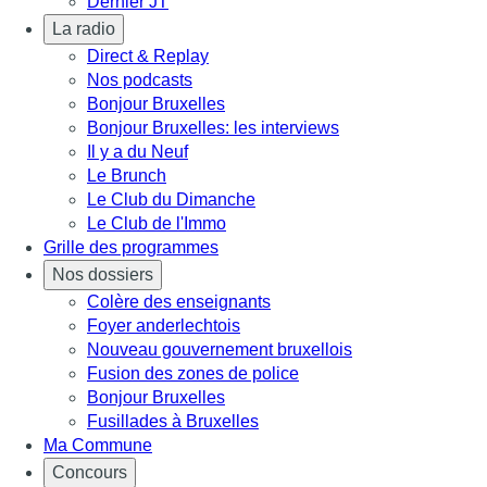
Dernier JT
La radio
Direct & Replay
Nos podcasts
Bonjour Bruxelles
Bonjour Bruxelles: les interviews
Il y a du Neuf
Le Brunch
Le Club du Dimanche
Le Club de l'Immo
Grille des programmes
Nos dossiers
Colère des enseignants
Foyer anderlechtois
Nouveau gouvernement bruxellois
Fusion des zones de police
Bonjour Bruxelles
Fusillades à Bruxelles
Ma Commune
Concours