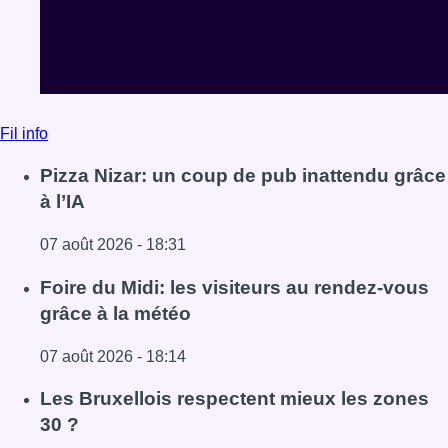
Fil info
Pizza Nizar: un coup de pub inattendu grâce
à l’IA
07 août 2026 - 18:31
Lire l'article Pizza Nizar: un coup de pub inattendu grâce à
Foire du Midi: les visiteurs au rendez-vous
grâce à la météo
07 août 2026 - 18:14
Lire l'article Foire du Midi: les visiteurs au rendez-vous g
Les Bruxellois respectent mieux les zones
30 ?