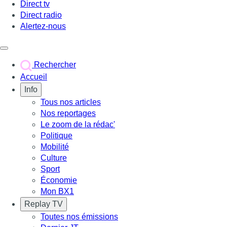
Direct tv
Direct radio
Alertez-nous
Déclencher le menu
Rechercher
Accueil
Info
Tous nos articles
Nos reportages
Le zoom de la rédac'
Politique
Mobilité
Culture
Sport
Économie
Mon BX1
Replay TV
Toutes nos émissions