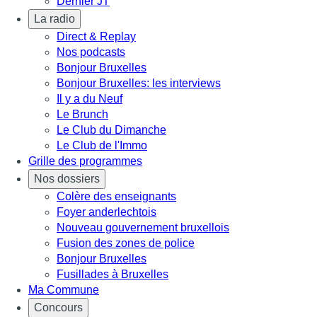
Dernier JT
La radio
Direct & Replay
Nos podcasts
Bonjour Bruxelles
Bonjour Bruxelles: les interviews
Il y a du Neuf
Le Brunch
Le Club du Dimanche
Le Club de l'Immo
Grille des programmes
Nos dossiers
Colère des enseignants
Foyer anderlechtois
Nouveau gouvernement bruxellois
Fusion des zones de police
Bonjour Bruxelles
Fusillades à Bruxelles
Ma Commune
Concours