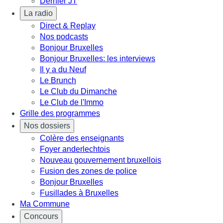
Dernier JT
La radio
Direct & Replay
Nos podcasts
Bonjour Bruxelles
Bonjour Bruxelles: les interviews
Il y a du Neuf
Le Brunch
Le Club du Dimanche
Le Club de l'Immo
Grille des programmes
Nos dossiers
Colère des enseignants
Foyer anderlechtois
Nouveau gouvernement bruxellois
Fusion des zones de police
Bonjour Bruxelles
Fusillades à Bruxelles
Ma Commune
Concours