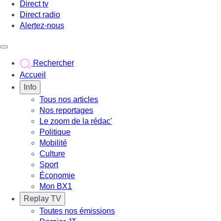
Direct tv
Direct radio
Alertez-nous
Déclencher le menu
Rechercher
Accueil
Info
Tous nos articles
Nos reportages
Le zoom de la rédac'
Politique
Mobilité
Culture
Sport
Économie
Mon BX1
Replay TV
Toutes nos émissions