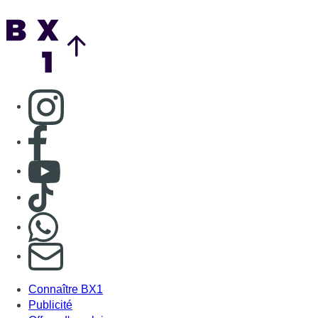
Back to top
Consulter page Instagram
Consulter page Facebook
Consulter Youtube
Consulter TikTok
Nous rejoindre sur Whatsapp
S'abonner à notre newsletter
Connaître BX1
Publicité