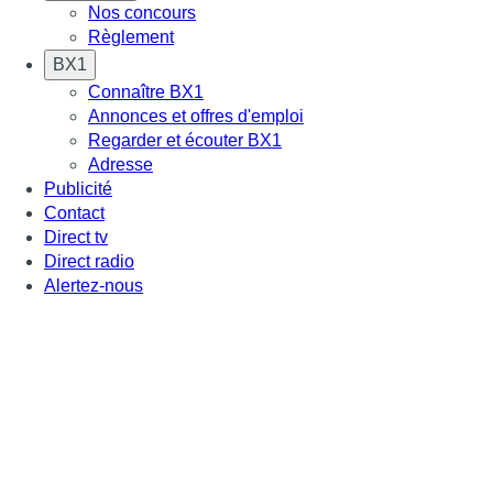
Nos concours
Règlement
BX1
Connaître BX1
Annonces et offres d'emploi
Regarder et écouter BX1
Adresse
Publicité
Contact
Direct tv
Direct radio
Alertez-nous