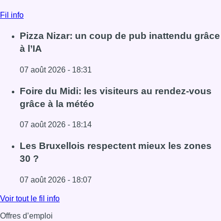
Fil info
Pizza Nizar: un coup de pub inattendu grâce
à l’IA
07 août 2026 - 18:31
Lire l'article Pizza Nizar: un coup de pub inattendu grâce à
Foire du Midi: les visiteurs au rendez-vous
grâce à la météo
07 août 2026 - 18:14
Lire l'article Foire du Midi: les visiteurs au rendez-vous g
Les Bruxellois respectent mieux les zones
30 ?
07 août 2026 - 18:07
Lire l'article Les Bruxellois respectent mieux les zones 30
Voir tout le fil info
Offres d’emploi