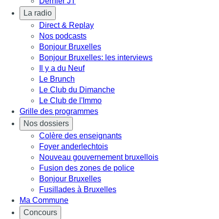
Dernier JT
La radio
Direct & Replay
Nos podcasts
Bonjour Bruxelles
Bonjour Bruxelles: les interviews
Il y a du Neuf
Le Brunch
Le Club du Dimanche
Le Club de l'Immo
Grille des programmes
Nos dossiers
Colère des enseignants
Foyer anderlechtois
Nouveau gouvernement bruxellois
Fusion des zones de police
Bonjour Bruxelles
Fusillades à Bruxelles
Ma Commune
Concours