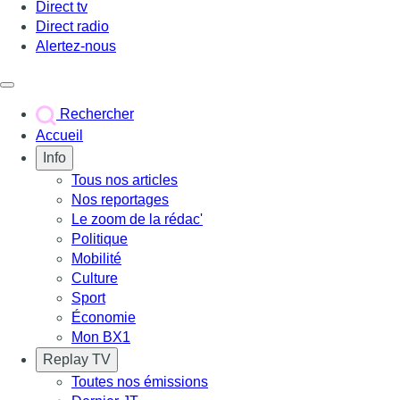
Direct tv
Direct radio
Alertez-nous
Déclencher le menu
Rechercher
Accueil
Info
Tous nos articles
Nos reportages
Le zoom de la rédac'
Politique
Mobilité
Culture
Sport
Économie
Mon BX1
Replay TV
Toutes nos émissions