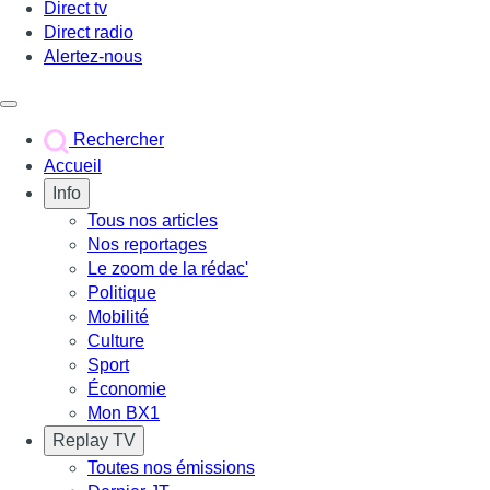
Direct tv
Direct radio
Alertez-nous
Déclencher le menu
Rechercher
Accueil
Info
Tous nos articles
Nos reportages
Le zoom de la rédac'
Politique
Mobilité
Culture
Sport
Économie
Mon BX1
Replay TV
Toutes nos émissions