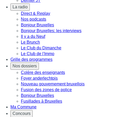
Dernier JT
La radio
Direct & Replay
Nos podcasts
Bonjour Bruxelles
Bonjour Bruxelles: les interviews
Il y a du Neuf
Le Brunch
Le Club du Dimanche
Le Club de l'Immo
Grille des programmes
Nos dossiers
Colère des enseignants
Foyer anderlechtois
Nouveau gouvernement bruxellois
Fusion des zones de police
Bonjour Bruxelles
Fusillades à Bruxelles
Ma Commune
Concours